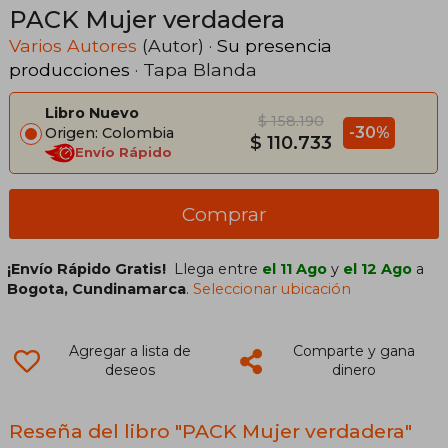
PACK Mujer verdadera
Varios Autores
(Autor) ·
Su presencia
producciones
· Tapa Blanda
Libro Nuevo
$ 158.190
-30%
Origen: Colombia
$ 110.733
Envío Rápido
Comprar
¡Envío Rápido Gratis!
Llega entre
el 11 Ago
y
el 12 Ago
a
Bogota, Cundinamarca
.
Seleccionar ubicación
Agregar a lista de
Comparte y gana
deseos
dinero
Reseña del libro "PACK Mujer verdadera"