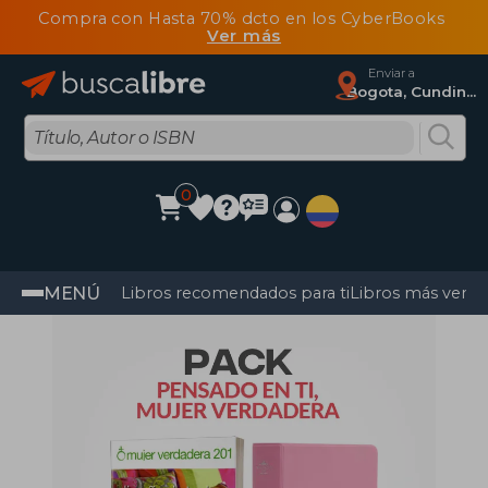
Compra con Hasta 70% dcto en los CyberBooks
Ver más
Enviar a
Bogota, Cundinamarca
0
MENÚ
Libros recomendados para ti
Libros más vendi