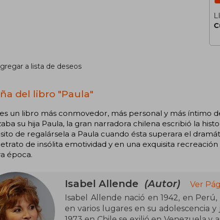
L
C
gregar a lista de deseos
ña del libro "Paula"
es un libro más conmovedor, más personal y más íntimo de
aba su hija Paula, la gran narradora chilena escribió la histo
ito de regalársela a Paula cuando ésta superara el dramáti
etrato de insólita emotividad y en una exquisita recreación 
ra época.
Isabel Allende
(Autor)
Ver Pág
Isabel Allende nació en 1942, en Perú, p
en varios lugares en su adolescencia y
1973 en Chile se exilió en Venezuela y 