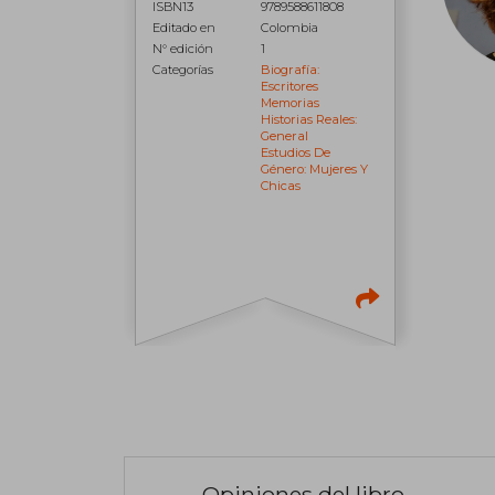
ISBN13
9789588611808
Editado en
Colombia
N° edición
1
Categorías
Biografía:
Escritores
Memorias
Historias Reales:
General
Estudios De
Género: Mujeres Y
Chicas
Opiniones del libro