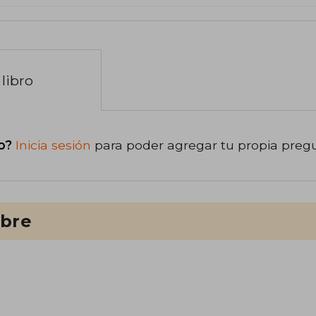
libro
o?
Inicia sesión
para poder agregar tu propia preg
ibre