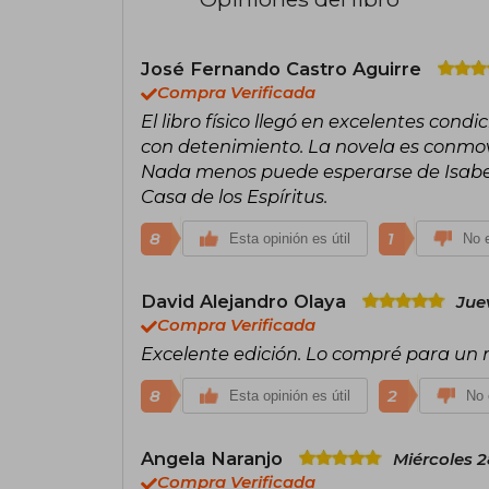
José Fernando Castro Aguirre
Compra Verificada
El libro físico llegó en excelentes co
con detenimiento. La novela es conmov
Nada menos puede esperarse de Isabe
Casa de los Espíritus.
8
1
Esta opinión es útil
No e
David Alejandro Olaya
Jue
Compra Verificada
Excelente edición. Lo compré para un 
8
2
Esta opinión es útil
No 
Angela Naranjo
Miércoles 2
Compra Verificada