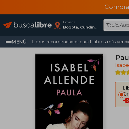
Compra
Enviar a
Bogota, Cundinamarca
MENÚ
Libros recomendados para ti
Libros más vendi
Pau
Isabe
Li
Or