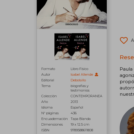
A
Rese
Paula 
Formato
Libro Físico
agoniz
Autor
Isabel Allende
Editorial
Debolsillo
propós
Tema
biografias y
autorr
testimonios
nuest
Colección
CONTEMPORANEA
Año
2013
Idioma
Español
N° páginas
436
Encuadernación
Tapa Blanda
Dimensiones
19 x 12.5 cm
ISBN
9789588611808