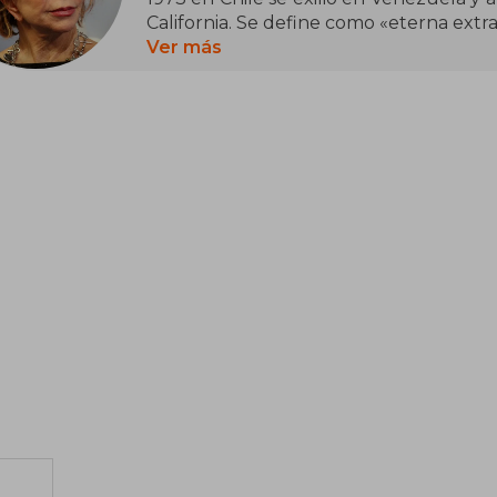
California. Se define como «eterna extra
Ver más
Inició su carrera literaria en el period
primera novela, La casa de los espírit
míticos de la literatura latinoamericana
los cuales han sido éxitos internacional
idiomas y ha vendido más de setenta mil
más vendida en lengua española.
Ha recibido más de sesenta premios i
Nacional de Literatura de Chile en 201
Dinamarca, en 2012, por su trilogía «
Medalla de la Libertad en los Estados Unid
En 2018, Isabel Allende se convirtió en
premiada con la medalla de honor del
Unidos por su gran aporte al mundo de l