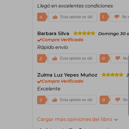
Llegó en excelentes condiciones
4
1
Esta opinión es útil
No e
Barbara Silva
Domingo 30 d
Compra Verificada
Rápido envío
2
0
Esta opinión es útil
No 
Zulma Luz Yepes Muñoz
J
Compra Verificada
Excelente
2
0
Esta opinión es útil
No 
Cargar más opiniones del libro