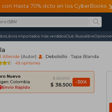
 con Hasta 70% dcto en los CyberBooks
dos
Libros importados más vendidos
Club Buscalibre
Opiniones
la
l Allende
(Autor)
·
Debolsillo
· Tapa Blanda
49 opiniones
bro Nuevo
$ 55.000
-30%
igen: Colombia
$ 38.500
Envío Rápido