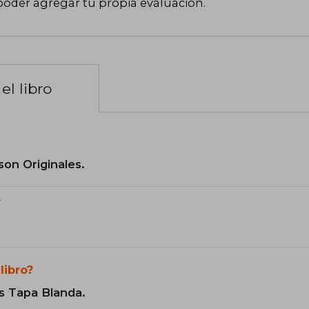
poder agregar tu propia evaluación
.
el libro
son Originales.
?
libro?
s Tapa Blanda.