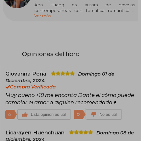
Ana Huang es autora de novelas
contemporáneas con temática romántica y
Ver más
erótica. Sus historias pueden ser
increíblemente optimistas o muy oscuras, pero
siempre tienen un final feliz acompañado de
chismes y muchos chicos guapos.
Además de leer y escribir, Ana adora viajar, está
obsesionada con el chocolate caliente y
Opiniones del libro
mantiene varias relaciones simultáneas con
novios imaginarios.
Giovanna Peña
Domingo 01 de
Diciembre, 2024
Compra Verificada
Muy bueno +18 me encanta Dante el cómo puede
cambiar el amor a alguien recomendado ♥️
4
0
Esta opinión es útil
No es útil
Licarayen Huenchuan
Domingo 08 de
Diciembre, 2024