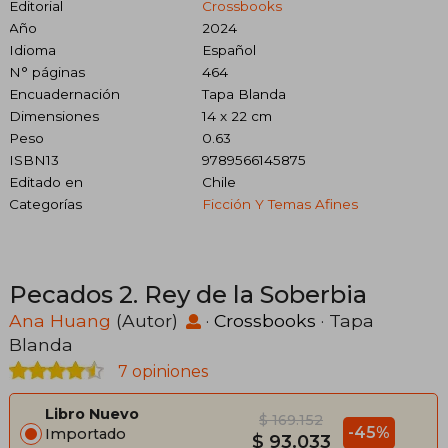
Editorial
Crossbooks
Año
2024
Idioma
Español
N° páginas
464
Encuadernación
Tapa Blanda
Dimensiones
14 x 22 cm
Peso
0.63
ISBN13
9789566145875
Editado en
Chile
Categorías
Ficción Y Temas Afines
Pecados 2. Rey de la Soberbia
Ana Huang
(Autor)
·
Crossbooks
· Tapa
Blanda
7 opiniones
Libro Nuevo
$ 169.152
-45%
Importado
$ 93.033