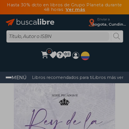
Hasta 30% dcto en libros de Grupo Planeta durante
48 horas
Ver más
Enviar a
Bogota, Cundinamarca
0
MENÚ
Libros recomendados para ti
Libros más vendi