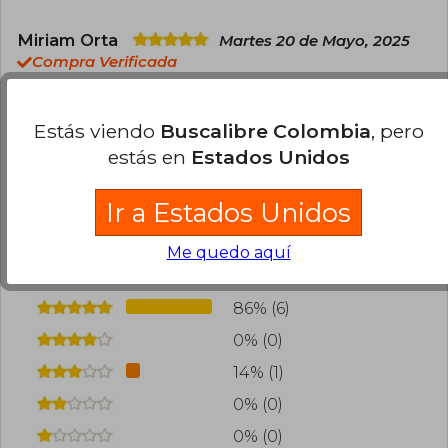
Miriam Orta
Martes 20 de Mayo, 2025
Compra Verificada
Me encanto
0
0
Esta opinión es útil
No es útil
Estás viendo
Buscalibre Colombia
, pero
estás en
Estados Unidos
Cargar más opiniones del libro
Ir a Estados Unidos
¿Leíste este libro?
Inicia sesión
para poder
Me quedo aquí
agregar tu propia evaluación
.
86% (6)
0% (0)
14% (1)
0% (0)
0% (0)