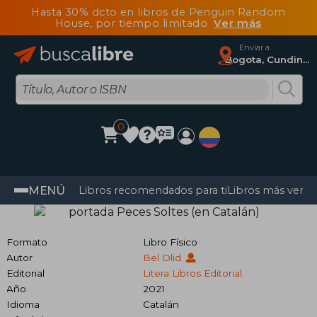
Hasta 30% dcto en libros de Penguin Random
House, por tiempo limitado
Ver más
Enviar a
Bogota, Cundinamarca
0
MENÚ
Libros recomendados para ti
Libros más vendi
Formato
Libro Físico
Autor
Bel Olid
Editorial
Litera Libros Editorial
Año
2021
Idioma
Catalán