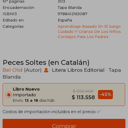
N° páginas
303
Encuadernación
Tapa Blanda
ISBN13
9788412163087
Editado en
España
Categorías
Aprendizaje Basado En El Juego
Cuidado Y Crianza De Los Niños:
Consejos Para Los Padres
Peces Soltes (en Catalán)
Bel Olid
(Autor)
·
Litera Libros Editorial
· Tapa
Blanda
Libro Nuevo
$ 206.468
-45%
Importado
$ 113.558
Envío:
13 a 18
días háb.
Costos de importación incluídos en el precio ✅
Comprar