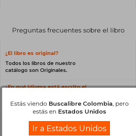
Preguntas frecuentes sobre el libro
¿El libro es original?
Todos los libros de nuestro
catálogo son Originales.
¿En qué Idioma está escrito el
libro?
Estás viendo
Buscalibre Colombia
, pero
El libro está escrito en Español.
estás en
Estados Unidos
¿Cuál es la encuadernación de este libro?
Ir a Estados Unidos
La encuadernación de esta edición es Grapada.