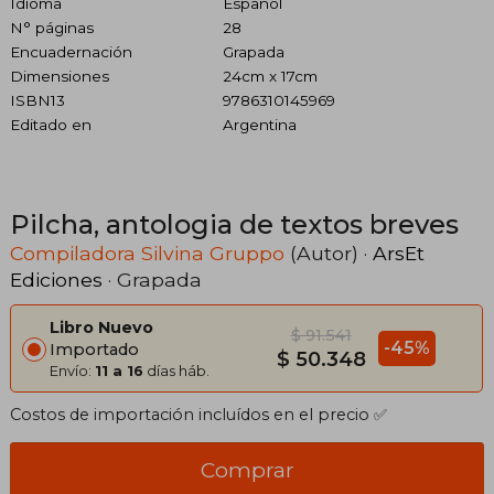
Idioma
Español
N° páginas
28
Encuadernación
Grapada
Dimensiones
24cm x 17cm
ISBN13
9786310145969
Editado en
Argentina
Pilcha, antologia de textos breves
Compiladora Silvina Gruppo
(Autor) ·
ArsEt
Ediciones
· Grapada
Libro Nuevo
$ 91.541
-45%
Importado
$ 50.348
Envío:
11 a 16
días háb.
Costos de importación incluídos en el precio ✅
Comprar