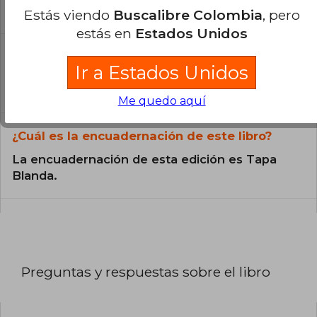
catálogo son Originales.
Estás viendo
Buscalibre Colombia
, pero
estás en
Estados Unidos
¿En qué Idioma está escrito el
libro?
Ir a Estados Unidos
El libro está escrito en Español.
Me quedo aquí
¿Cuál es la encuadernación de este libro?
La encuadernación de esta edición es Tapa
Blanda.
Preguntas y respuestas sobre el libro