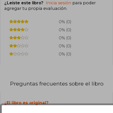
¿Leíste este libro?
Inicia sesión
para poder
agregar tu propia evaluación
.
0% (0)
0% (0)
0% (0)
0% (0)
0% (0)
Preguntas frecuentes sobre el libro
¿El libro es original?
Todos los libros de nuestro