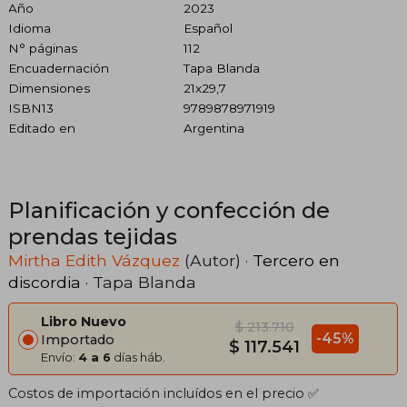
Año
2023
Idioma
Español
N° páginas
112
Encuadernación
Tapa Blanda
Dimensiones
21x29,7
ISBN13
9789878971919
Editado en
Argentina
Planificación y confección de
prendas tejidas
Mirtha Edith Vázquez
(Autor) ·
Tercero en
discordia
· Tapa Blanda
Libro Nuevo
$ 213.710
-45%
Importado
$ 117.541
Envío:
4 a 6
días háb.
Costos de importación incluídos en el precio ✅