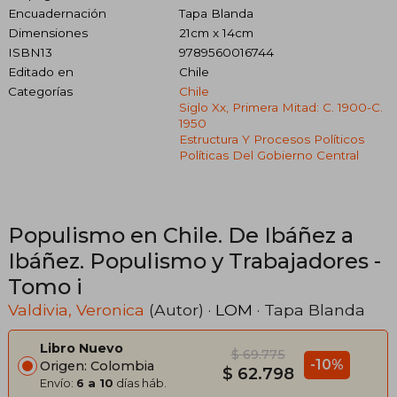
Encuadernación
Tapa Blanda
Dimensiones
21cm x 14cm
ISBN13
9789560016744
Editado en
Chile
Categorías
Chile
Siglo Xx, Primera Mitad: C. 1900-C.
1950
Estructura Y Procesos Políticos
Políticas Del Gobierno Central
Populismo en Chile. De Ibáñez a
Ibáñez. Populismo y Trabajadores -
Tomo i
Valdivia, Veronica
(Autor) ·
LOM
· Tapa Blanda
Libro Nuevo
$ 69.775
-10%
Origen: Colombia
$ 62.798
Envío:
6 a 10
días háb.