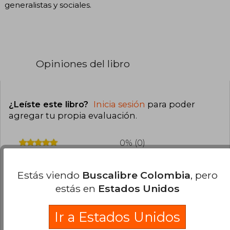
generalistas y sociales.
Opiniones del libro
¿Leíste este libro?
Inicia sesión
para poder
agregar tu propia evaluación
.
0% (0)
0% (0)
Estás viendo
Buscalibre Colombia
, pero
0% (0)
estás en
Estados Unidos
0% (0)
0% (0)
Ir a Estados Unidos