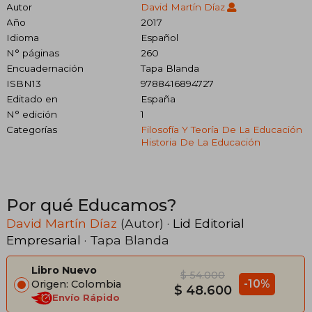
Autor
David Martín Díaz
Año
2017
Idioma
Español
N° páginas
260
Encuadernación
Tapa Blanda
ISBN13
9788416894727
Editado en
España
N° edición
1
Categorías
Filosofía Y Teoría De La Educación
Historia De La Educación
Por qué Educamos?
David Martín Díaz
(Autor) ·
Lid Editorial
Empresarial
· Tapa Blanda
Libro Nuevo
$ 54.000
-10%
Origen: Colombia
$ 48.600
Envío Rápido