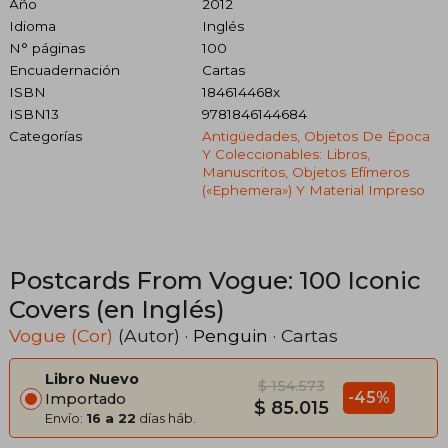
Año
2012
Idioma
Inglés
N° páginas
100
Encuadernación
Cartas
ISBN
184614468x
ISBN13
9781846144684
Categorías
Antigüedades, Objetos De Época
Y Coleccionables: Libros,
Manuscritos, Objetos Efímeros
(«ephemera») Y Material Impreso
Postcards From Vogue: 100 Iconic
Covers (en Inglés)
Vogue (Cor)
(Autor) ·
Penguin
· Cartas
Libro Nuevo
$ 154.573
-45%
Importado
$ 85.015
Envío:
16 a 22
días háb.