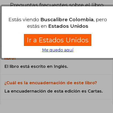
Preguntas frecuentes sobre el libro
Estás viendo
Buscalibre Colombia
, pero
¿El libro es original?
estás en
Estados Unidos
Todos los libros de nuestro
catálogo son Originales.
Ir a Estados Unidos
Me quedo aquí
¿En qué Idioma está escrito el
libro?
El libro está escrito en Inglés.
¿Cuál es la encuadernación de este libro?
La encuadernación de esta edición es Cartas.