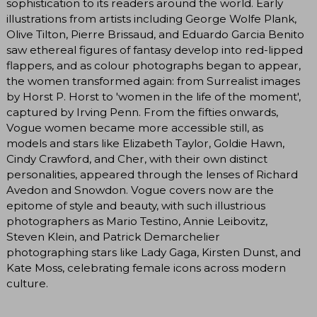
sophistication to its readers around the world. Early
illustrations from artists including George Wolfe Plank,
Olive Tilton, Pierre Brissaud, and Eduardo Garcia Benito
saw ethereal figures of fantasy develop into red-lipped
flappers, and as colour photographs began to appear,
the women transformed again: from Surrealist images
by Horst P. Horst to 'women in the life of the moment',
captured by Irving Penn. From the fifties onwards,
Vogue women became more accessible still, as
models and stars like Elizabeth Taylor, Goldie Hawn,
Cindy Crawford, and Cher, with their own distinct
personalities, appeared through the lenses of Richard
Avedon and Snowdon. Vogue covers now are the
epitome of style and beauty, with such illustrious
photographers as Mario Testino, Annie Leibovitz,
Steven Klein, and Patrick Demarchelier
photographing stars like Lady Gaga, Kirsten Dunst, and
Kate Moss, celebrating female icons across modern
culture.