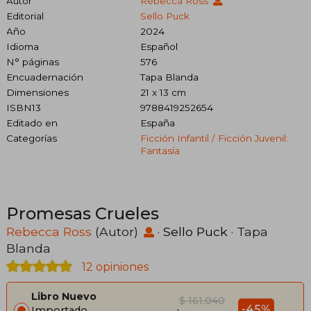
Autor
Rebecca Ross
Editorial
Sello Puck
Año
2024
Idioma
Español
N° páginas
576
Encuadernación
Tapa Blanda
Dimensiones
21 x 13 cm
ISBN13
9788419252654
Editado en
España
Categorías
Ficción Infantil / Ficción Juvenil:
Fantasía
Promesas Crueles
Rebecca Ross
(Autor)
·
Sello Puck
· Tapa
Blanda
12 opiniones
Libro Nuevo
$ 161.040
-45%
Importado