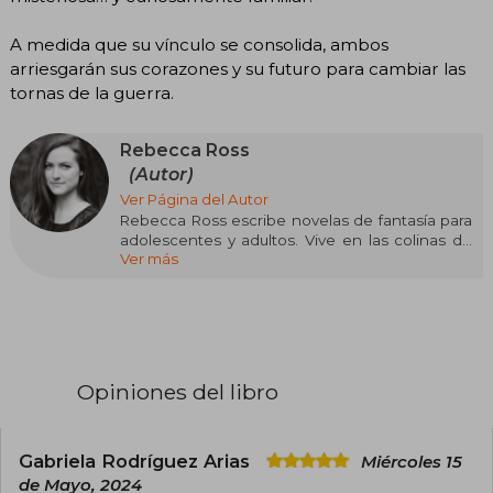
A medida que su vínculo se consolida, ambos
arriesgarán sus corazones y su futuro para cambiar las
tornas de la guerra.
Rebecca Ross
(Autor)
Ver Página del Autor
Rebecca Ross escribe novelas de fantasía para
adolescentes y adultos. Vive en las colinas de
Ver más
los Apalaches al noreste de Georgia con su
esposo, su pastor ovejero australiano lleno de
energía y una pila interminable de libros.
Cuando no está escribiendo, la puedes
encontrar leyendo o en su jardín, donde cultiva
flores silvestres e ideas para sus historias.
Opiniones del libro
Gabriela Rodríguez Arias
Miércoles 15
de Mayo, 2024