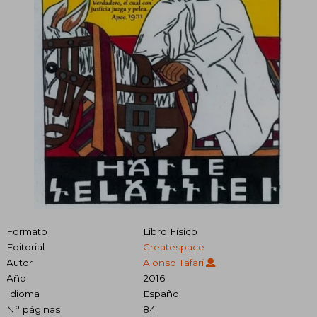
Formato
Libro Físico
Editorial
Createspace
Autor
Alonso Tafari
Año
2016
Idioma
Español
N° páginas
84