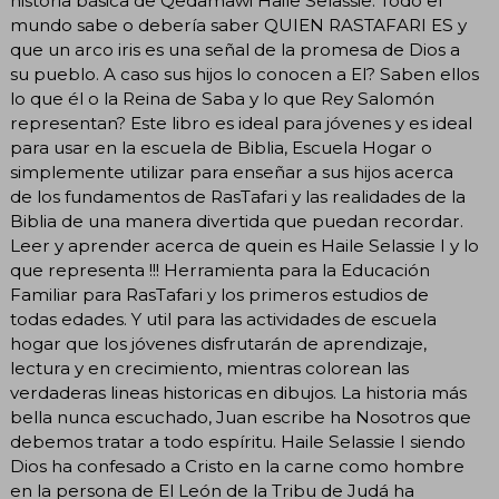
historia básica de Qedamawi Haile Selassie. Todo el
mundo sabe o debería saber QUIEN RASTAFARI ES y
que un arco iris es una señal de la promesa de Dios a
su pueblo. A caso sus hijos lo conocen a El? Saben ellos
lo que él o la Reina de Saba y lo que Rey Salomón
representan? Este libro es ideal para jóvenes y es ideal
para usar en la escuela de Biblia, Escuela Hogar o
simplemente utilizar para enseñar a sus hijos acerca
de los fundamentos de RasTafari y las realidades de la
Biblia de una manera divertida que puedan recordar.
Leer y aprender acerca de quein es Haile Selassie I y lo
que representa !!! Herramienta para la Educación
Familiar para RasTafari y los primeros estudios de
todas edades. Y util para las actividades de escuela
hogar que los jóvenes disfrutarán de aprendizaje,
lectura y en crecimiento, mientras colorean las
verdaderas lineas historicas en dibujos. La historia más
bella nunca escuchado, Juan escribe ha Nosotros que
debemos tratar a todo espíritu. Haile Selassie I siendo
Dios ha confesado a Cristo en la carne como hombre
en la persona de El León de la Tribu de Judá ha