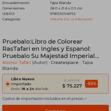
Encuadernación
Tapa Blanda
Dimensiones
28.0 x 21.6 x 0.5 cm
ISBN13
9781530106752
Categorías
Historia De La Educación
Pruebalo:Libro de Colorear
RasTafari en Ingles y Espanol:
Pruebalo Su Majestad Imperial
Haile Selassie I Leon Conquistador
Alonso Tafari
(Autor) ·
Createspace
· Tapa
Blanda
de la Tribu de Juda Rey de Reyes
de Etiopia
Libro Nuevo
$ 167.170
-55%
Importado
$ 75.227
Envío:
18 a 24
días háb.
Costos de importación incluídos en el precio ✅
Comprar