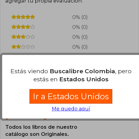
agregar tu propia evaluación
.
0% (0)
0% (0)
0% (0)
0% (0)
0% (0)
Estás viendo
Buscalibre Colombia
, pero
estás en
Estados Unidos
Preguntas frecuentes sobre el libro
Ir a Estados Unidos
Me quedo aquí
¿El libro es original?
Todos los libros de nuestro
catálogo son Originales.