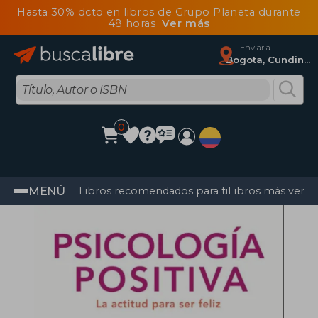
Hasta 30% dcto en libros de Grupo Planeta durante
48 horas
Ver más
Enviar a
Bogota, Cundinamarca
0
MENÚ
Libros recomendados para ti
Libros más vendi