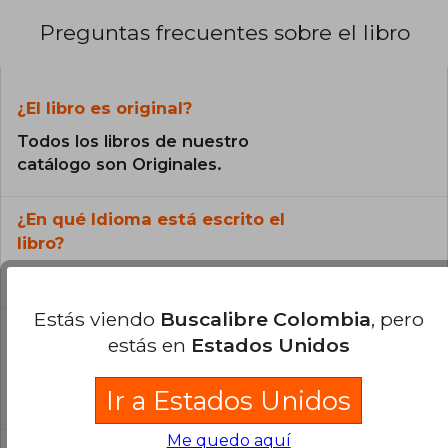
Preguntas frecuentes sobre el libro
¿El libro es original?
Todos los libros de nuestro
catálogo son Originales.
¿En qué Idioma está escrito el
libro?
El libro está escrito en Español.
Estás viendo
Buscalibre Colombia
, pero
¿Cuál es la encuadernación de este libro?
estás en
Estados Unidos
La encuadernación de esta edición es Tapa
Ir a Estados Unidos
Blanda.
Me quedo aquí