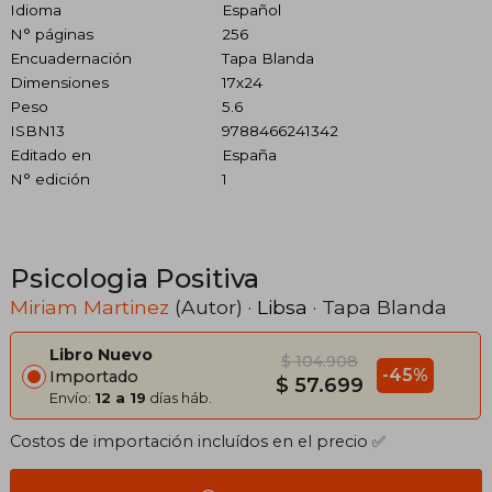
Idioma
Español
N° páginas
256
Encuadernación
Tapa Blanda
Dimensiones
17x24
Peso
5.6
ISBN13
9788466241342
Editado en
España
N° edición
1
Psicologia Positiva
Miriam Martinez
(Autor) ·
Libsa
· Tapa Blanda
Libro Nuevo
$ 104.908
-45%
Importado
$ 57.699
Envío:
12 a 19
días háb.
Costos de importación incluídos en el precio ✅