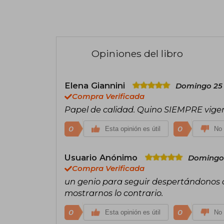
Opiniones del libro
Elena Giannini
Domingo 25 
Compra Verificada
Papel de calidad. Quino SIEMPRE vige
0
0
Esta opinión es útil
No 
Usuario Anónimo
Domingo 
Compra Verificada
un genio para seguir despertándonos
mostrarnos lo contrario.
0
0
Esta opinión es útil
No 