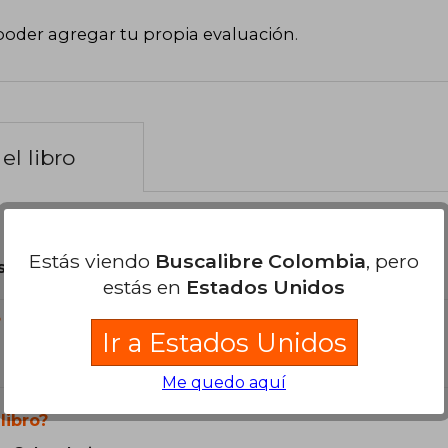
poder agregar tu propia evaluación
.
el libro
Estás viendo
Buscalibre Colombia
, pero
son Originales.
estás en
Estados Unidos
?
Ir a Estados Unidos
Me quedo aquí
libro?