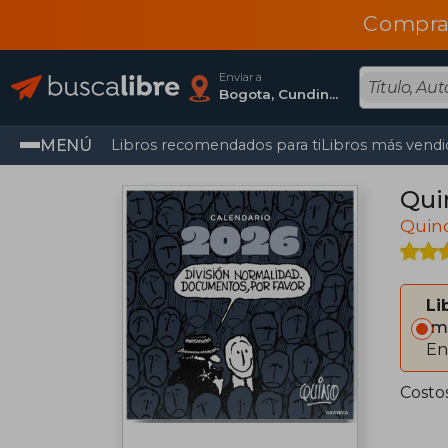
Compra
Enviar a
Bogota, Cundinamarca
MENÚ
Libros recomendados para ti
Libros más vendi
Qui
Quin
Li
Im
En
Costo