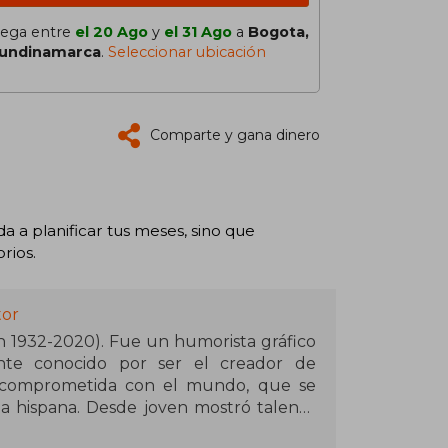
lega entre
el 20 Ago
y
el 31 Ago
a
Bogota,
undinamarca
.
Seleccionar ubicación
Comparte y gana dinero
a planificar tus meses, sino que
rios.
tor
 1932-2020). Fue un humorista gráfico
ente conocido por ser el creador de
e y comprometida con el mundo, que se
la hispana. Desde joven mostró talento
scuela de Bellas Artes, se dedicó por