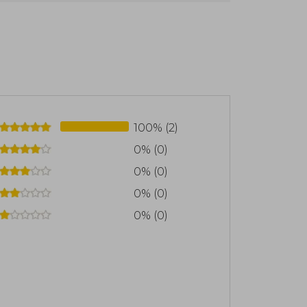
licó en numerosos medios y ganó
da irónica y sensible sobre la sociedad,
s famosa, Mafalda, se publicó entre 1964
 idiomas. Además, Quino realizó decenas
no me grite!, Gente en su sitio o Bien,
os como el Príncipe de Asturias de
, reconociendo su inmenso aporte al
l.
100% (2)
0% (0)
0% (0)
0% (0)
0% (0)