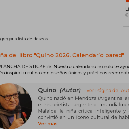
L
C
gregar a lista de deseos
ña del libro "Quino 2026. Calendario pared"
LANCHA DE STICKERS. Nuestro calendario no solo te ayuda 
n inspira tu rutina con diseños únicos y prácticos recordato
Quino
(Autor)
Ver Página del Au
Quino nació en Mendoza (Argentina, en
e historietista argentino, mundialm
Mafalda, la niña crítica, inteligent
convirtió en un ícono cultural de hab
para el dibujo y, tras abandonar la e
Ver más