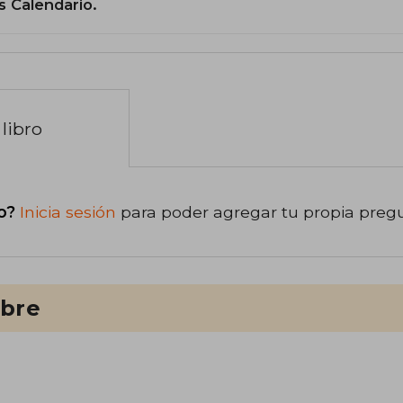
s Calendario.
libro
o?
Inicia sesión
para poder agregar tu propia preg
ibre