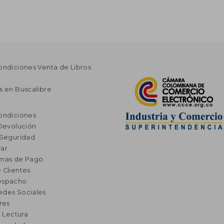
ondiciones Venta de Libros
s en Buscalibre
ondiciones
 Devolución
 Seguridad
ar
rmas de Pago
 Clientes
espacho
edes Sociales
res
a Lectura