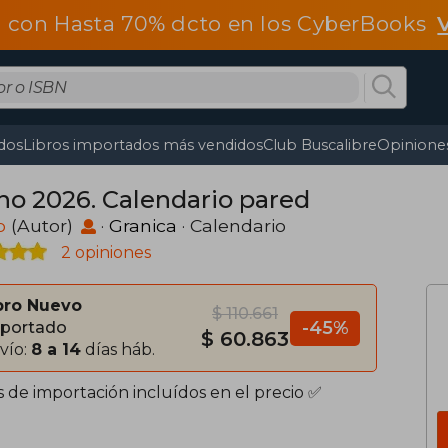
 con Hasta 70% dcto en los CyberBooks
dos
Libros importados más vendidos
Club Buscalibre
Opiniones
no 2026. Calendario pared
o
(Autor)
·
Granica
· Calendario
2 opiniones
bro Nuevo
$ 110.661
-45%
portado
$ 60.863
vío:
8 a 14
días háb.
s de importación incluídos en el precio ✅