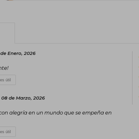
completo al humor gráfico. Pub
reconocimiento internacional por su mira
la política y el ser humano. Su obra má
y 1973, y ha sido traducida a más de 30
de libros de humor gráfico como ¡A mí 
gracias, ¿y usted?. Recibió premi
Comunicación y Humanidades en 2014
pensamiento crítico y al humor universa
de Enero, 2026
nte!
es útil
08 de Marzo, 2026
 con alegría en un mundo que se empeña en
es útil