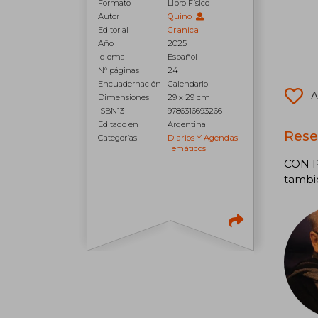
Formato
Libro Físico
Autor
Quino
Editorial
Granica
Año
2025
Idioma
Español
N° páginas
24
Encuadernación
Calendario
A
Dimensiones
29 x 29 cm
ISBN13
9786316693266
Editado en
Argentina
Rese
Categorías
Diarios Y Agendas
Temáticos
CON P
tambié