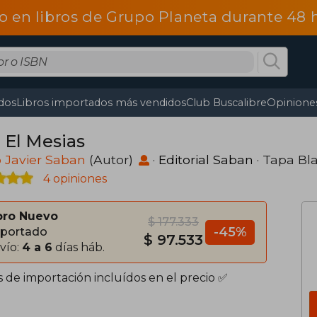
o en libros de Grupo Planeta durante 48
dos
Libros importados más vendidos
Club Buscalibre
Opiniones
 El Mesias
 Javier Saban
(Autor)
·
Editorial Saban
· Tapa Bl
4 opiniones
bro Nuevo
$ 177.333
-45%
portado
$ 97.533
vío:
4 a 6
días háb.
s de importación incluídos en el precio ✅