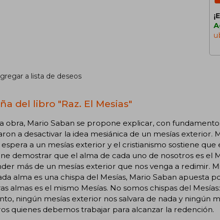
¡
A
u
gregar a lista de deseos
ña del libro "Raz. El Mesias"
a obra, Mario Saban se propone explicar, con fundamentos r
varon a desactivar la idea mesiánica de un mesías exterior.
 espera a un mesías exterior y el cristianismo sostiene que
ne demostrar que el alma de cada uno de nosotros es el M
er más de un mesías exterior que nos venga a redimir. Mie
da alma es una chispa del Mesías, Mario Saban apuesta po
as almas es el mismo Mesías. No somos chispas del Mesías:
nto, ningún mesías exterior nos salvara de nada y ningún 
os quienes debemos trabajar para alcanzar la redención.