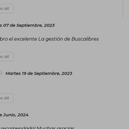
como una referencia internacional en
s útil
transformador.
s 07 de Septiembre, 2023
ibro el excelente La gestión de Buscalibres
s útil
Martes 19 de Septiembre, 2023
s útil
e Junio, 2024
uy recomendado! Muchas gracias.