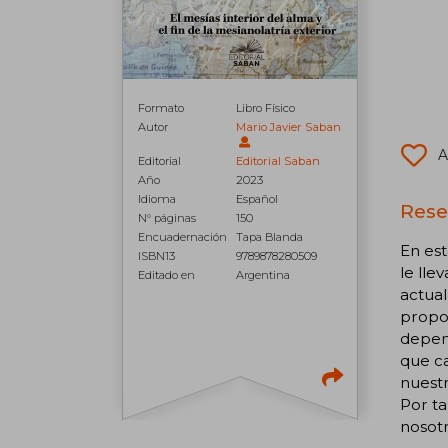
Formato
Libro Físico
Autor
Mario Javier Saban
A
Editorial
Editorial Saban
Año
2023
Idioma
Español
Rese
N° páginas
150
Encuadernación
Tapa Blanda
En est
ISBN13
9789878280509
le lle
Editado en
Argentina
actual
propo
depend
que ca
nuestr
Por ta
nosotr