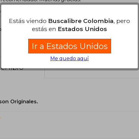
s útil
Estás viendo
Buscalibre Colombia
, pero
estás en
Estados Unidos
poder agregar tu propia evaluación
.
Ir a Estados Unidos
Me quedo aquí
el libro
son Originales.
?