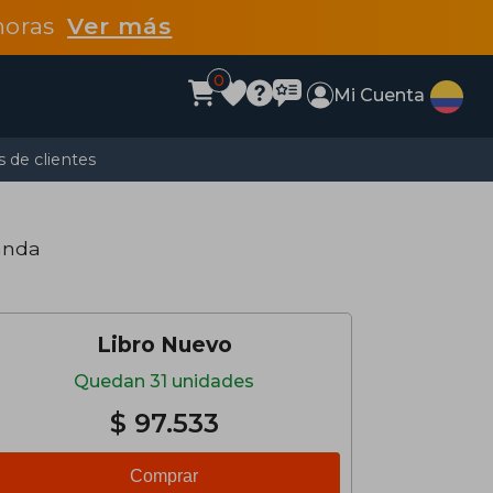
 horas
Ver más
0
Mi Cuenta
 de clientes
anda
Libro Nuevo
Quedan 31 unidades
$ 97.533
Comprar