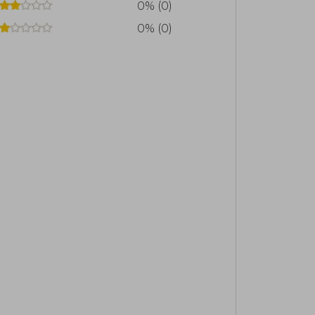
0% (0)
 el estudio de la Cábala y su impacto
0% (0)