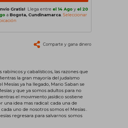
Envío Gratis!
Llega entre
el 14 Ago
y
el 20
go
a
Bogota, Cundinamarca
.
Seleccionar
bicación
Comparte y gana dinero
abínicos y cabalísticos, las razones que
 Mientras la gran mayoría del judaísmo
 el Mesías ya ha llegado, Mario Saban se
esías y que ya somos adultos para no
ntras el movimiento jasídico sostiene
r una idea mas radical: cada una de
 cada uno de nosotros somos el Mesías .
mesías regresara para salvarnos: somos