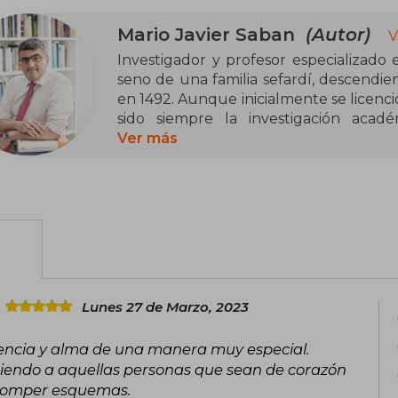
Mario Javier Saban
(Autor)
V
Investigador y profesor especializado 
seno de una familia sefardí, descendie
en 1492. Aunque inicialmente se licenc
sido siempre la investigación acad
académico con doctorados en Filosofía
Ver más
Teología y Matemática Aplicada.
Durante más de tres décadas, ha profund
pensamiento judío, y desde hace 15 años
espiritualidad mística del judaísmo. S
práctica de la Cábala, explorando su in
personal y la espiritualidad del ser hum
Lunes 27 de Marzo, 2023
Es autor de obras como "El judaísmo de 
del Misticismo Judío" (2016) y "Keter, E
ciencia y alma de una manera muy especial.
Emuná Desde La Cábala" (2023), en las 
endo a aquellas personas que sean de corazón
los desafíos contemporáneos. Su tra
 romper esquemas.
espiritualidad y el conocimiento místi