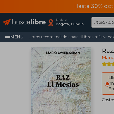
Hasta 30% dct
Enviar a
Bogota, Cundinamarca
MENÚ
Libros recomendados para ti
Libros más vendi
Raz.
Mario
Li
Im
En
Costo