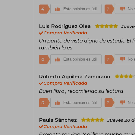
4
1
Esta opinión es útil
No e
Luis Rodríguez Olea
Jueve
Compra Verificada
Un punto de vista digno de estudio El l
también lo es
0
1
Esta opinión es útil
No e
Roberto Aguilera Zamorano
Compra Verificada
Buen libro , recomiendo su lectura
0
1
Esta opinión es útil
No e
Paula Sánchez
Jueves 20 d
Compra Verificada
Exelente servicio! Y el libro mucho m