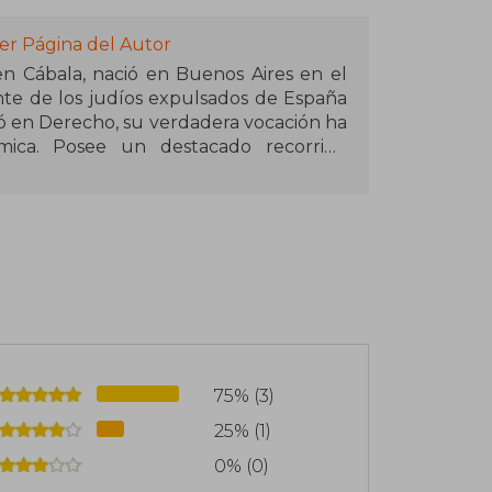
er Página del Autor
en Cábala, nació en Buenos Aires en el
nte de los judíos expulsados de España
ió en Derecho, su verdadera vocación ha
émica. Posee un destacado recorrido
, Antropología, Psicología, Historia,
izado en el estudio de la historia y el
 ha enfocado su trabajo en la Cábala, la
u especialidad radica en la aplicación
fluencia en la psicología, el desarrollo
ano.
Jesús" (2008), "La Cábala: La Psicología
75% (3)
l Éxtasis de la Eternidad: El Poder de la
25% (1)
que conecta la sabiduría ancestral con
bajo es una invitación a integrar la
0% (0)
co en la vida cotidiana, posicionándose