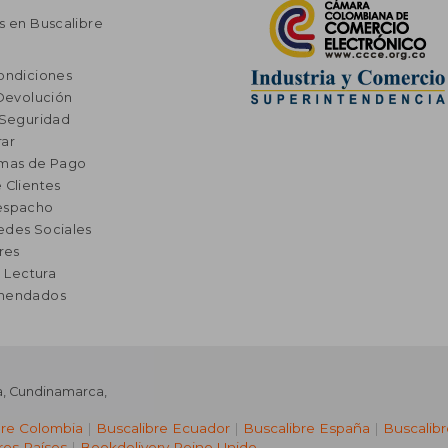
s en Buscalibre
ondiciones
 Devolución
 Seguridad
ar
rmas de Pago
 Clientes
espacho
edes Sociales
res
a Lectura
omendados
a
,
Cundinamarca
,
bre Colombia
|
Buscalibre Ecuador
|
Buscalibre España
|
Buscalib
ros Países
|
Bookdelivery Reino Unido