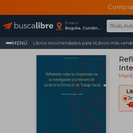
Compra
Enviar a
Bogota, Cundinamarca
MENÚ
Libros recomendados para ti
Libros más vendi
Ref
Int
Marib
Li
Or