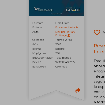
Formato
Libro Físico
Editorial
Ediciones Unisalle
Autor
Maribel Florián
A
Buitrago
Categoría
Temas Varios
Año
2018
Rese
Idioma
Español
Inte
N° páginas
266
Encuadernación
Tapa Blanda
Este l
ISBN13
9789585400795
aborda
Editado en
Colombia
Progra
integr
segund
le esp
con la
en la 
a todo