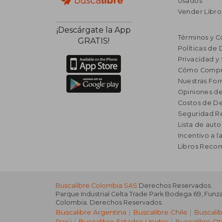
Usados
Vender Libro
¡Descárgate la App
Términos y C
GRATIS!
Políticas de
Privacidad y
Cómo Compr
Nuestras Fo
Opiniones de
Costos de D
Seguridad R
Lista de auto
Incentivo a l
Libros Rec
Buscalibre Colombia SAS
Derechos Reservados.
Parque Industrial Celta Trade Park Bodega 69
,
Funz
Colombia
. Derechos Reservados.
Buscalibre Argentina
|
Buscalibre Chile
|
Buscali
Perú
|
Buscalibre Estados Unidos
|
Buscalibre Ot