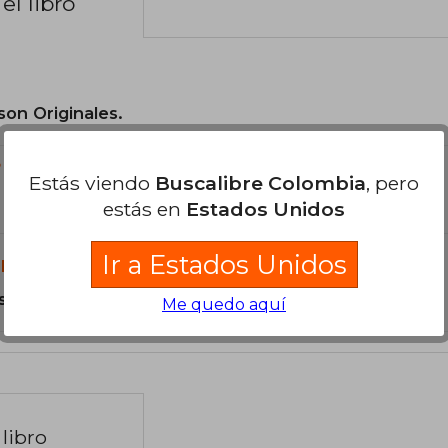
el libro
son Originales.
?
Estás viendo
Buscalibre Colombia
, pero
estás en
Estados Unidos
Ir a Estados Unidos
libro?
s Tapa Blanda.
Me quedo aquí
libro