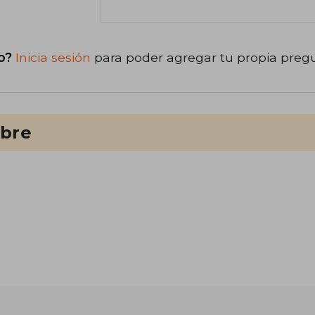
o?
Inicia sesión
para poder agregar tu propia preg
ibre