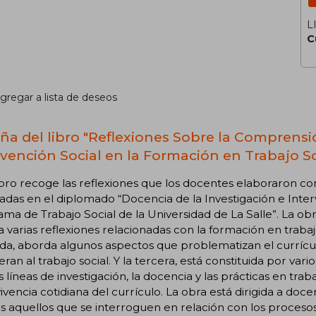
L
C
gregar a lista de deseos
ña del libro "Reflexiones Sobre la Comprensió
rvención Social en la Formación en Trabajo So
ibro recoge las reflexiones que los docentes elaboraron c
das en el diplomado “Docencia de la Investigación e Inter
ma de Trabajo Social de la Universidad de La Salle”. La obr
a varias reflexiones relacionadas con la formación en trabajo
a, aborda algunos aspectos que problematizan el currículo
eran al trabajo social. Y la tercera, está constituida por va
s líneas de investigación, la docencia y las prácticas en t
vivencia cotidiana del currículo. La obra está dirigida a doc
s aquellos que se interroguen en relación con los procesos