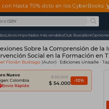
 con Hasta 70% dcto en los CyberBooks
dos
Libros importados más vendidos
Club Buscalibre
Opiniones
lexiones Sobre la Comprensión de la I
ervención Social en la Formación en T
el Florián Buitrago
(Autor) ·
Ediciones Unisalle
· Ta
bro Nuevo
$ 60.000
-10%
igen: Colombia
$ 54.000
Envío Rápido