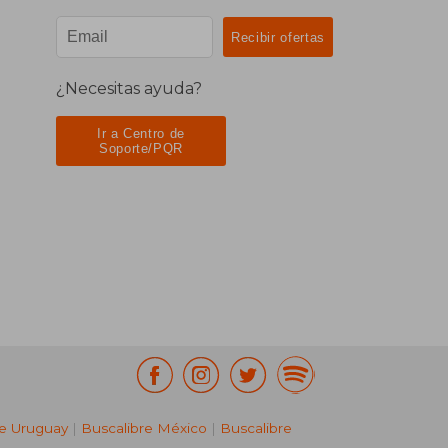
¿Necesitas ayuda?
Ir a Centro de
Soporte/PQR
re Uruguay
|
Buscalibre México
|
Buscalibre