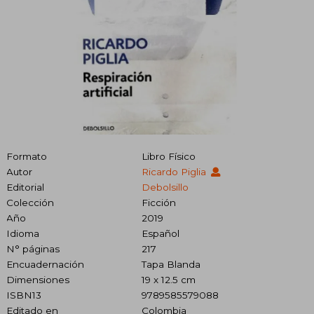
Formato
Libro Físico
Autor
Ricardo Piglia
Editorial
Debolsillo
Colección
Ficción
Año
2019
Idioma
Español
N° páginas
217
Encuadernación
Tapa Blanda
Dimensiones
19 x 12.5 cm
ISBN13
9789585579088
Editado en
Colombia