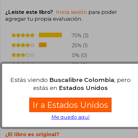
¿Leíste este libro?
Inicia sesión
para poder
agregar tu propia evaluación
.
75% (3)
25% (1)
0% (0)
0% (0)
0% (0)
Estás viendo
Buscalibre Colombia
, pero
estás en
Estados Unidos
Ir a Estados Unidos
Preguntas frecuentes sobre el libro
Me quedo aquí
¿El libro es original?