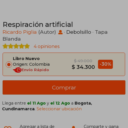
Respiración artificial
Ricardo Piglia
(Autor)
·
Debolsillo
· Tapa
Blanda
4 opiniones
Libro Nuevo
$ 49.000
-30%
Origen: Colombia
$ 34.300
Envío Rápido
Comprar
Llega entre
el 11 Ago
y
el 12 Ago
a
Bogota,
Cundinamarca
.
Seleccionar ubicación
Agregar a lista de
Comparte y gana