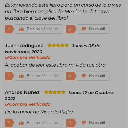
(Ignacio Echevarría, El País); «Una de las cabezas
Estoy leyendo este libro para un curso de la u y es
más lúcidas del actual panorama latino
un libro bien complicado. Me siento detective
hispanoamericano, no solo argentino» (Joaquín
buscando el clave del libro!
Marco, El Mundo); «Hay pocos escritores
necesarios que estén demostrando, hoy día, la
1
vitalidad de sus propuestas intelectuales» (Jordi
0
Esta opinión es útil
No es útil
Carrión, Avui); «Ricardo Piglia, el clásico re­belde»
(J. A. Masoliver Ródenas, La Vanguardia).
Juan Rodríguez
Jueves 05 de
Noviembre, 2020
Compra Verificada
Al acabar de leer este libro mi vida fue otra.
1
0
Esta opinión es útil
No es útil
Andrés Núñez
Lunes 17 de Octubre,
2022
Compra Verificada
De lo mejor de Ricardo Piglia
1
0
Esta opinión es útil
No es útil