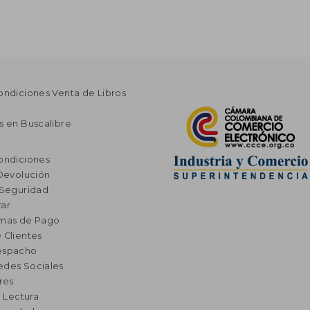
ondiciones Venta de Libros
s en Buscalibre
ondiciones
 Devolución
 Seguridad
ar
rmas de Pago
 Clientes
espacho
edes Sociales
res
a Lectura