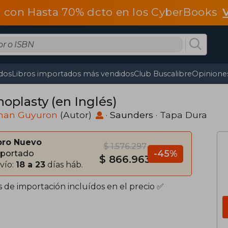
 con Hasta 70% dcto en los CyberBooks
dos
Libros importados más vendidos
Club Buscalibre
Opiniones
noplasty (en Inglés)
an Guyuron
(Autor)
·
Saunders
· Tapa Dura
bro Nuevo
$ 1.576.297
-45%
portado
$ 866.963
vío:
18 a 23
días háb.
s de importación incluídos en el precio ✅