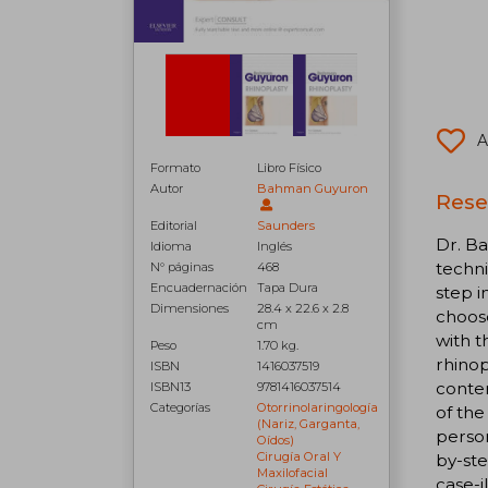
A
Formato
Libro Físico
Autor
Bahman Guyuron
Rese
Editorial
Saunders
Dr. Ba
Idioma
Inglés
techni
N° páginas
468
Encuadernación
Tapa Dura
step i
Dimensiones
28.4 x 22.6 x 2.8
choose
cm
with t
Peso
1.70 kg.
rhinop
ISBN
1416037519
conten
ISBN13
9781416037514
Categorías
Otorrinolaringología
of the
(nariz, Garganta,
person
Oídos)
Cirugía Oral Y
by-ste
Maxilofacial
case-i