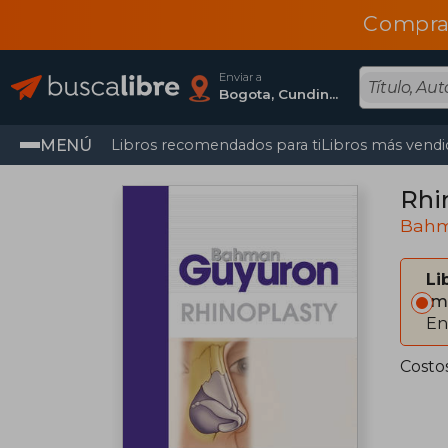
Compra
Enviar a
Bogota, Cundinamarca
MENÚ
Libros recomendados para ti
Libros más vendi
Rhi
Bahm
Li
Im
En
Costo