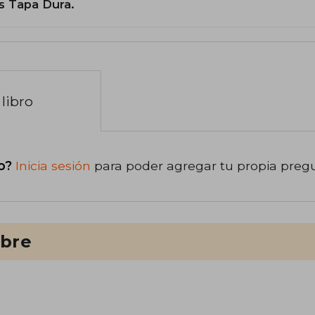
s Tapa Dura.
libro
o?
Inicia sesión
para poder agregar tu propia preg
ibre