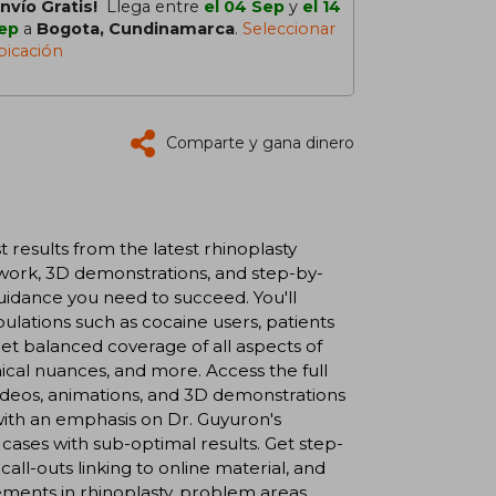
Envío Gratis!
Llega entre
el 04 Sep
y
el 14
ep
a
Bogota, Cundinamarca
.
Seleccionar
bicación
Comparte y gana dinero
results from the latest rhinoplasty
twork, 3D demonstrations, and step-by-
guidance you need to succeed. You'll
lations such as cocaine users, patients
 Get balanced coverage of all aspects of
nical nuances, and more. Access the full
ideos, animations, and 3D demonstrations
with an emphasis on Dr. Guyuron's
 cases with sub-optimal results. Get step-
call-outs linking to online material, and
ements in rhinoplasty, problem areas,