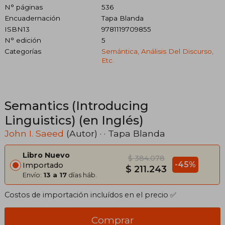
N° páginas
536
Encuadernación
Tapa Blanda
ISBN13
9781119709855
N° edición
5
Categorías
Semántica, Análisis Del Discurso,
Etc.
Semantics (Introducing
Linguistics) (en Inglés)
John I. Saeed
(Autor) · · Tapa Blanda
Libro Nuevo
$ 384.078
-45%
Importado
$ 211.243
Envío:
13 a 17
días háb.
Costos de importación incluídos en el precio ✅
Comprar