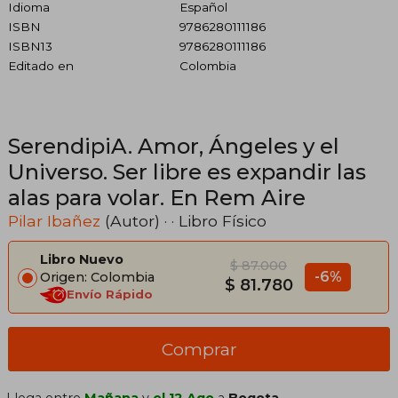
Idioma
Español
ISBN
9786280111186
ISBN13
9786280111186
Editado en
Colombia
SerendipiA. Amor, Ángeles y el
Universo. Ser libre es expandir las
alas para volar. En Rem Aire
Pilar Ibañez
(Autor) · · Libro Físico
Libro Nuevo
$ 87.000
-6%
Origen: Colombia
$ 81.780
Envío Rápido
Comprar
Llega entre
Mañana
y
el 12 Ago
a
Bogota,