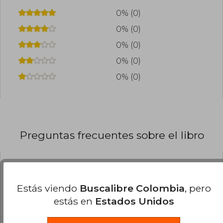
0% (0)
0% (0)
0% (0)
0% (0)
0% (0)
Preguntas frecuentes sobre el libro
¿El libro es original?
Estás viendo
Buscalibre Colombia
, pero
Todos los libros de nuestro
estás en
Estados Unidos
catálogo son Originales.