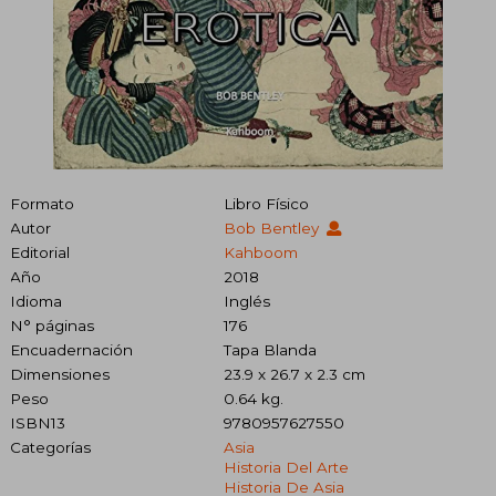
Formato
Libro Físico
Autor
Bob Bentley
Editorial
Kahboom
Año
2018
Idioma
Inglés
N° páginas
176
Encuadernación
Tapa Blanda
Dimensiones
23.9 x 26.7 x 2.3 cm
Peso
0.64 kg.
ISBN13
9780957627550
Categorías
Asia
Historia Del Arte
Historia De Asia