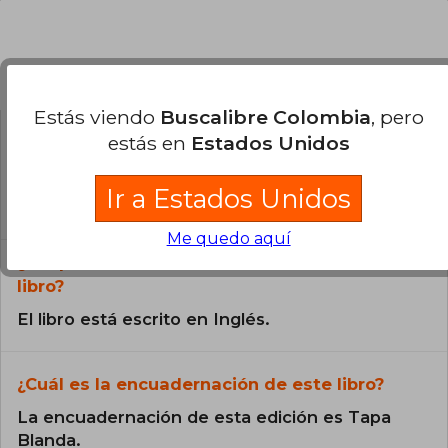
Preguntas frecuentes sobre el libro
Estás viendo
Buscalibre Colombia
, pero
estás en
Estados Unidos
¿El libro es original?
Todos los libros de nuestro
Ir a Estados Unidos
catálogo son Originales.
Me quedo aquí
¿En qué Idioma está escrito el
libro?
El libro está escrito en Inglés.
¿Cuál es la encuadernación de este libro?
La encuadernación de esta edición es Tapa
Blanda.