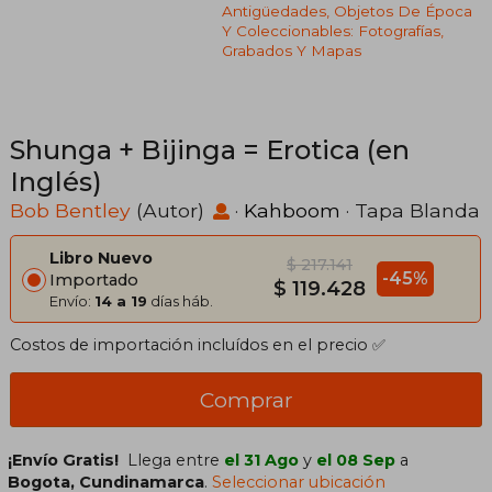
Antigüedades, Objetos De Época
Y Coleccionables: Fotografías,
Grabados Y Mapas
Shunga + Bijinga = Erotica (en
Inglés)
Bob Bentley
(Autor)
·
Kahboom
· Tapa Blanda
Libro Nuevo
$ 217.141
-45%
Importado
$ 119.428
Envío:
14 a 19
días háb.
Costos de importación incluídos en el precio ✅
Comprar
¡Envío Gratis!
Llega entre
el 31 Ago
y
el 08 Sep
a
Bogota, Cundinamarca
.
Seleccionar ubicación