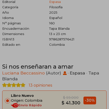
Editorial
Espasa
Categoría
Filosofía
Año
2025
Idioma
Español
N° páginas
160
Encuadernación
Tapa Blanda
Dimensiones
13 x 23 cm
ISBN13
9786287576421
Editado en
Colombia
Si nos enseñaran a amar
Luciana Beccassino
(Autor)
·
Espasa
· Tapa
Blanda
13 opiniones
Libro Nuevo
$ 59.000
-30%
Origen: Colombia
$ 41.300
Envío Rápido