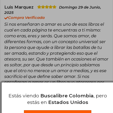
Luis Marquez
Domingo 29 de Junio,
2025
Compra Verificada
Si nos enseñaran a amar es uno de esos libros el
cual en cada página te encuentras a ti mismo:
como eras, eres y serás. Que somos amor, de
diferentes formas, con un concepto universal: ser
la persona que ayude a librar las batallas de tu
ser amado, estando y protegiendo eso que el
atesora, su ser. Que también en ocasiones el amor
es soltar, por que desde un principio sabíamos
que el otro no merece un amor a medias, y es ese
sacrificio el que define saber amar. Si nos
enseñaran a amar es un libro que atesorare por
siempre, también porque ha sido el primer libro
que me he terminado completo, me supo
Estás viendo
Buscalibre Colombia
, pero
enganchar desde la primera línea. Lo leeria mil
estás en
Estados Unidos
veces