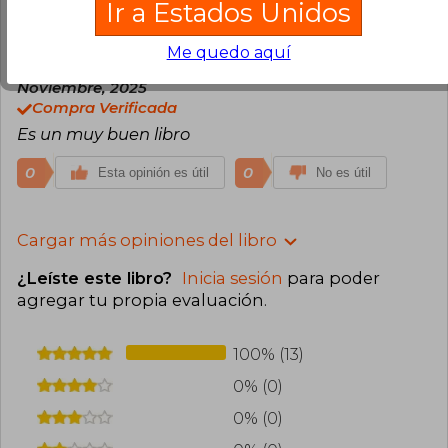
Ir a Estados Unidos
0
0
Esta opinión es útil
No es útil
Me quedo aquí
Usuario Anónimo
Miércoles 26 de
Noviembre, 2025
Compra Verificada
Es un muy buen libro
0
0
Esta opinión es útil
No es útil
Cargar más opiniones del libro
¿Leíste este libro?
Inicia sesión
para poder
agregar tu propia evaluación
.
100% (13)
0% (0)
0% (0)