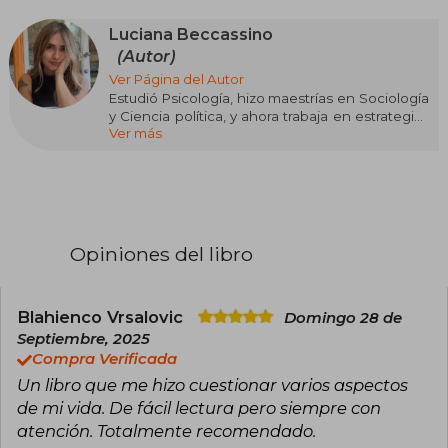
Luciana Beccassino
(Autor)
Ver Página del Autor
Estudió Psicología, hizo maestrías en Sociología
y Ciencia política, y ahora trabaja en estrategias
Ver más
de comunicación digital. También es
investigadora sobre prevención de violencia y
promoción del cuidado, y cuido a su gatita,
Fortuna. Su papá es su persona favorita en el
mundo; él y su mamá le enseñaron todo lo que
sabe del amor.
Opiniones del libro
Empezó a leer filosofía porque quería encontrar
respuestas, pero, como era de esperarse, al final
encontró más preguntas, pero también
consuelo y una hermosa comunidad en redes
Blahienco Vrsalovic
Domingo 28 de
sociales donde comunica enseñanzas de
Septiembre, 2025
diferentes filósofos y sociólogos.
Compra Verificada
Un libro que me hizo cuestionar varios aspectos
En redes sociales la pueden encontrar como:
lu.beccassino
de mi vida. De fácil lectura pero siempre con
atención. Totalmente recomendado.