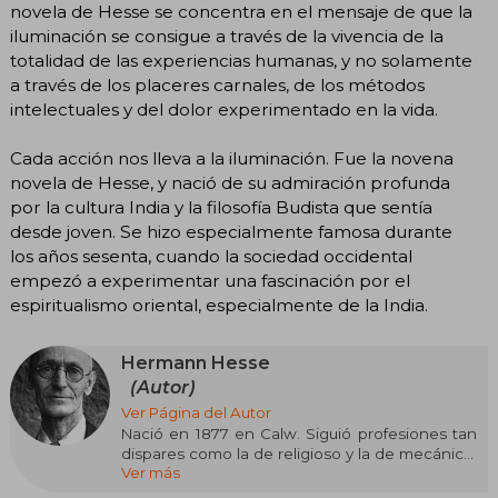
novela de Hesse se concentra en el mensaje de que la
iluminación se consigue a través de la vivencia de la
totalidad de las experiencias humanas, y no solamente
a través de los placeres carnales, de los métodos
intelectuales y del dolor experimentado en la vida.
Cada acción nos lleva a la iluminación. Fue la novena
novela de Hesse, y nació de su admiración profunda
por la cultura India y la filosofía Budista que sentía
desde joven. Se hizo especialmente famosa durante
los años sesenta, cuando la sociedad occidental
empezó a experimentar una fascinación por el
espiritualismo oriental, especialmente de la India.
Hermann Hesse
(Autor)
Ver Página del Autor
Nació en 1877 en Calw. Siguió profesiones tan
dispares como la de religioso y la de mecánico,
Ver más
pero con la publicación de su primera novela,
Peter Camenzind (1904) logró establecerse