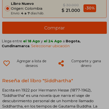
Libro Nuevo
$ 30.000
-30%
Origen: Colombia
$ 21.000
Envío:
4 a 7
días háb.
Comprar
Llega entre
el 18 Ago
y
el 24 Ago
a
Bogota,
Cundinamarca
.
Seleccionar ubicación
Agregar a lista de
Comparte y gana
deseos
dinero
Reseña del libro "Siddhartha"
Escrita en 1922 por Hermann Hesse (1877-1962),
"Siddhartha" es una novela que narra el viaje de
descubrimiento personal de un hombre llamado
Siddhartha, en los tiempos de Gautama Buddha. La