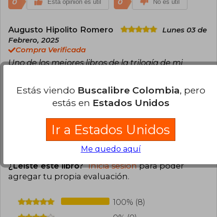
0
0
Esta opinión es útil
No es útil
Augusto Hipolito Romero
Lunes 03 de
Febrero, 2025
Compra Verificada
Uno de los mejores libros de la trilogía de mi
preferencia de Hermann Hesse. Para que ellos
aún están en la búsqueda de sus propósitos, este
Estás viendo
Buscalibre Colombia
, pero
es libro adecuado.
estás en
Estados Unidos
0
0
Esta opinión es útil
No es útil
Ir a Estados Unidos
Cargar más opiniones del libro
Me quedo aquí
¿Leíste este libro?
Inicia sesión
para poder
agregar tu propia evaluación
.
100% (8)