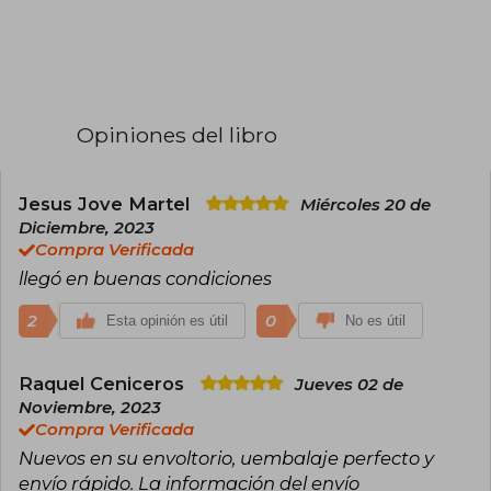
como escritor. Su obra literaria lo colocó entre
los autores más importantes del siglo XX. Sus
títulos más destacados son: Demian (1919),
Siddhartha (1922), El lobo estepario (1927) y El
juego de abalorios (1943). Entre muchas otras
distinciones, recibió en 1946 el premio Nobel de
Opiniones del libro
Literatura. Murió en 1962, a los 85 años en
Montagnola.
Jesus Jove Martel
Miércoles 20 de
Diciembre, 2023
Compra Verificada
llegó en buenas condiciones
2
0
Esta opinión es útil
No es útil
Raquel Ceniceros
Jueves 02 de
Noviembre, 2023
Compra Verificada
Nuevos en su envoltorio, uembalaje perfecto y
envío rápido. La información del envío