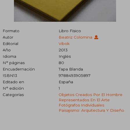
Formato
Libro Físico
Autor
Beatriz Colomina
Editorial
Vibok
Año
2013
Idioma
Inglés
N° páginas
80
Encuadernación
Tapa Blanda
ISBN13
9788493905897
Editado en
España
N° edición
1
Categorías
Objetos Creados Por El Hombre
Representados En El Arte
Fotógrafos Individuales
Paisajismo: Arquitectura Y Diseño