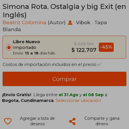
Simona Rota. Ostalgia y big Exit (en
Inglés)
Beatriz Colomina
(Autor)
·
Vibok
· Tapa
Blanda
Libro Nuevo
$ 223.104
-45%
Importado
$ 122.707
Envío:
13 a 18
días háb.
Costos de importación incluídos en el precio ✅
Comprar
¡Envío Gratis!
Llega entre
el 31 Ago
y
el 08 Sep
a
Bogota, Cundinamarca
.
Seleccionar ubicación
Agregar a lista de
Comparte y gana
deseos
dinero