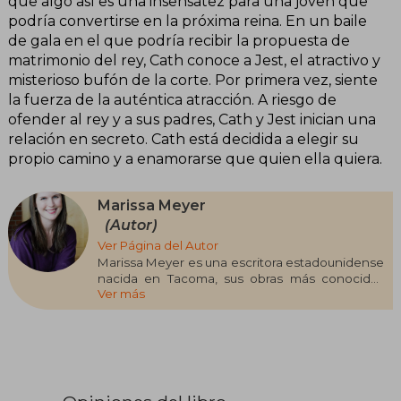
que algo así es una insensatez para una joven que
podría convertirse en la próxima reina. En un baile
de gala en el que podría recibir la propuesta de
matrimonio del rey, Cath conoce a Jest, el atractivo y
misterioso bufón de la corte. Por primera vez, siente
la fuerza de la auténtica atracción. A riesgo de
ofender al rey y a sus padres, Cath y Jest inician una
relación en secreto. Cath está decidida a elegir su
propio camino y a enamorarse que quien ella quiera.
Marissa Meyer
(Autor)
Ver Página del Autor
Marissa Meyer es una escritora estadounidense
nacida en Tacoma, sus obras más conocidas
Ver más
son las novelas Cinder y Winter primer y ante
penúltimo libro de la saga literaria futurista
Crónicas Lunares.
Meyer nació en Tacoma y asistió a la Pacific
Lutheran University, donde se tituló en escritura
creativa. Antes de escribir Cinder, Meyer trabajó