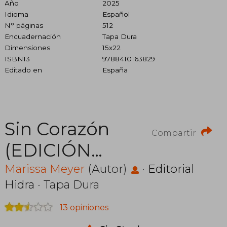
Año
2025
Idioma
Español
N° páginas
512
Encuadernación
Tapa Dura
Dimensiones
15x22
ISBN13
9788410163829
Editado en
España
Sin Corazón
Compartir
(EDICIÓN
ESPECIAL
Marissa Meyer
(Autor)
·
Editorial
Hidra
· Tapa Dura
LIMITAD
13 opiniones