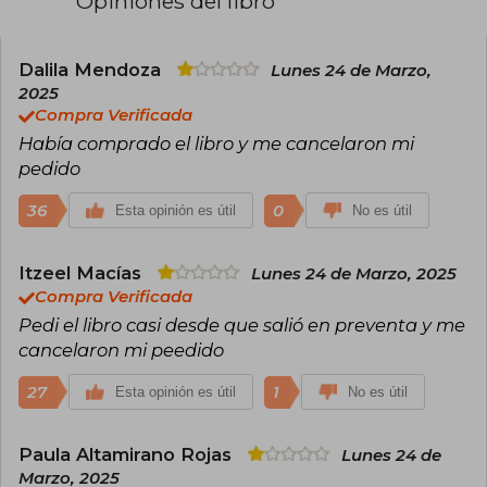
Opiniones del libro
como editora de libros durante cinco años y
escribió relatos de ficción basados en el manga
Sailor Moon con el seudónimo de Alicia Blade.
Dalila Mendoza
Lunes 24 de Marzo,
Meyer asegura que se inspiró para escribir
2025
Cinder después de participar en un concurso
Compra Verificada
de escritura en el año 2008, donde participó
Había comprado el libro y me cancelaron mi
con una historia centrada un Gato con Botas
futurista.
pedido
36
0
Esta opinión es útil
No es útil
Itzeel Macías
Lunes 24 de Marzo, 2025
Compra Verificada
Pedi el libro casi desde que salió en preventa y me
cancelaron mi peedido
27
1
Esta opinión es útil
No es útil
Paula Altamirano Rojas
Lunes 24 de
Marzo, 2025