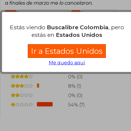
a finales de marzo me lo cancelaron.
24
0
Esta opinión es útil
No es útil
Estás viendo
Buscalibre Colombia
, pero
Cargar más opiniones del libro
estás en
Estados Unidos
¿Leíste este libro?
Inicia sesión
para poder
Ir a Estados Unidos
agregar tu propia evaluación
.
Me quedo aquí
38% (5)
0% (0)
8% (1)
0% (0)
54% (7)