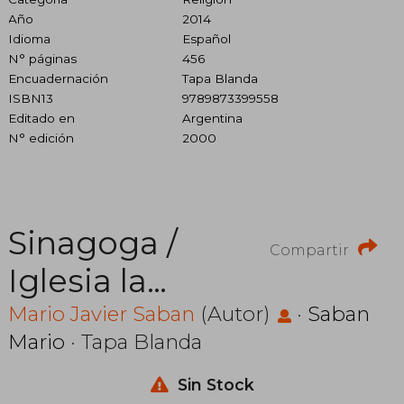
Año
2014
Idioma
Español
N° páginas
456
Encuadernación
Tapa Blanda
ISBN13
9789873399558
Editado en
Argentina
N° edición
2000
Sinagoga /
Compartir
Iglesia la
Ruptura del
Mario Javier Saban
(Autor)
·
Saban
Mario
· Tapa Blanda
Siglo ii
Sin Stock