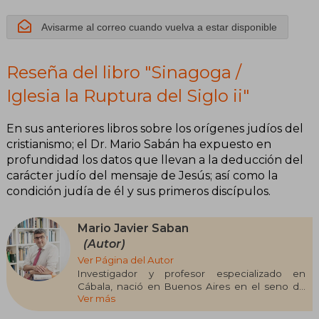
Avisarme al correo cuando vuelva a estar disponible
Reseña del libro "Sinagoga /
Iglesia la Ruptura del Siglo ii"
En sus anteriores libros sobre los orígenes judíos del
cristianismo; el Dr. Mario Sabán ha expuesto en
profundidad los datos que llevan a la deducción del
carácter judío del mensaje de Jesús; así como la
condición judía de él y sus primeros discípulos.
Mario Javier Saban
(Autor)
Ver Página del Autor
Investigador y profesor especializado en
Cábala, nació en Buenos Aires en el seno de
Ver más
una familia sefardí, descendiente de los judíos
expulsados de España en 1492. Aunque