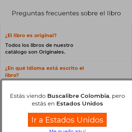
internacional en el estudio de la Cábala y su
impacto transformador.
Preguntas frecuentes sobre el libro
¿El libro es original?
Todos los libros de nuestro
catálogo son Originales.
¿En qué Idioma está escrito el
libro?
El libro está escrito en Español.
Estás viendo
Buscalibre Colombia
, pero
estás en
Estados Unidos
¿Cuál es la encuadernación de este libro?
La encuadernación de esta edición es Tapa
Ir a Estados Unidos
Blanda.
Me quedo aquí