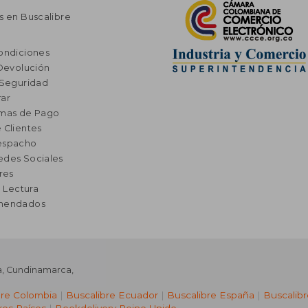
s en Buscalibre
ondiciones
 Devolución
 Seguridad
ar
rmas de Pago
 Clientes
espacho
edes Sociales
res
a Lectura
omendados
a
,
Cundinamarca
,
bre Colombia
|
Buscalibre Ecuador
|
Buscalibre España
|
Buscalib
ros Países
|
Bookdelivery Reino Unido