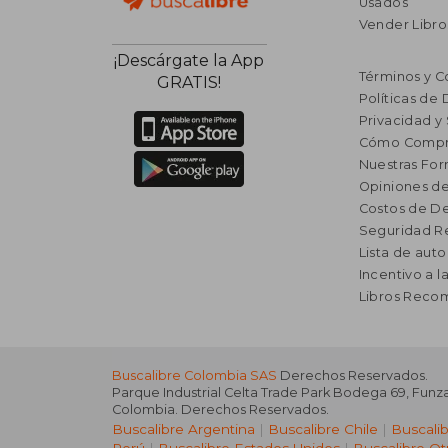
Usados
Vender Libro
¡Descárgate la App
Términos y C
GRATIS!
Políticas de
Privacidad y
Cómo Compr
Nuestras Fo
Opiniones de
Costos de D
Seguridad R
Lista de auto
Incentivo a l
Libros Rec
Buscalibre Colombia SAS
Derechos Reservados.
Parque Industrial Celta Trade Park Bodega 69
,
Funz
Colombia
. Derechos Reservados.
Buscalibre Argentina
|
Buscalibre Chile
|
Buscali
Perú
|
Buscalibre Estados Unidos
|
Buscalibre Ot