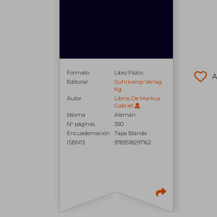
Formato
Libro Físico
A
Editorial
Suhrkamp Verlag
Kg
Autor
Libros De Markus
Gabriel
Idioma
Alemán
N° páginas
350
Encuadernación
Tapa Blanda
ISBN13
9783518297162