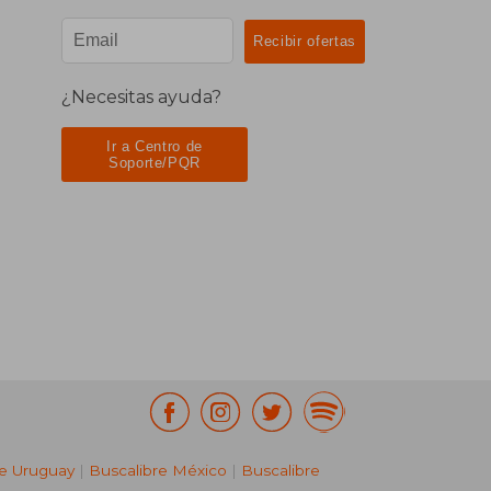
¿Necesitas ayuda?
Ir a Centro de
Soporte/PQR
re Uruguay
|
Buscalibre México
|
Buscalibre