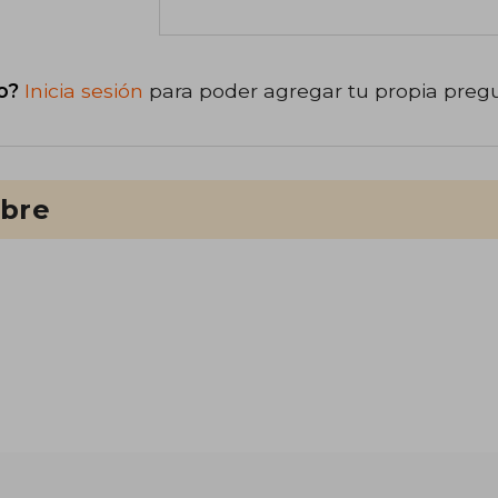
o?
Inicia sesión
para poder agregar tu propia preg
ibre