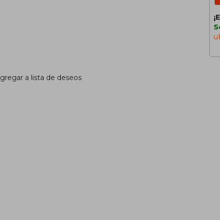
¡
S
u
gregar a lista de deseos