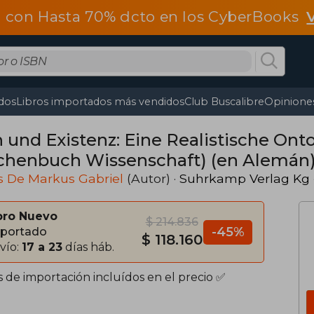
 con Hasta 70% dcto en los CyberBooks
dos
Libros importados más vendidos
Club Buscalibre
Opiniones
n und Existenz: Eine Realistische On
chenbuch Wissenschaft) (en Alemán
s De Markus Gabriel
(Autor) ·
Suhrkamp Verlag Kg
bro Nuevo
$ 214.836
-45%
portado
$ 118.160
vío:
17 a 23
días háb.
s de importación incluídos en el precio ✅