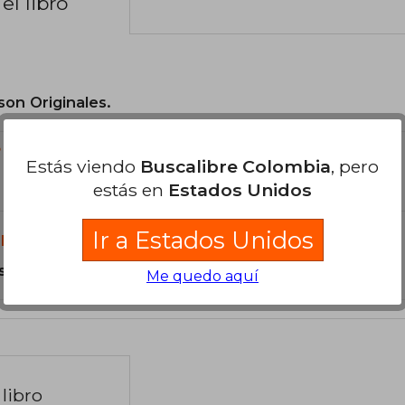
el libro
son Originales.
?
Estás viendo
Buscalibre Colombia
, pero
estás en
Estados Unidos
Ir a Estados Unidos
libro?
s Tapa Blanda.
Me quedo aquí
libro