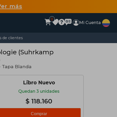
Ver más
0
Mi Cuenta
 de clientes
tologie (Suhrkamp
)
· Tapa Blanda
Libro Nuevo
Quedan 3 unidades
$ 118.160
Comprar