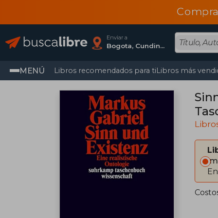
Compra
Enviar a
Bogota, Cundinamarca
MENÚ
Libros recomendados para ti
Libros más vendi
Sin
Tas
Libro
Li
Im
En
Costo