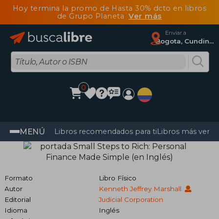
Hoy termina la promo de Hasta 30% dcto en libros
de Grupo Planeta
Ver más
Enviar a
Bogota, Cundinamarca
0
MENÚ
Libros recomendados para ti
Libros más vendi
Formato
Libro Físico
Autor
Kenneth Jeffrey Marshall
Editorial
Judicial Corporation
Idioma
Inglés