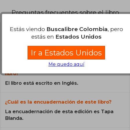
Preguntas frecuentes sobre el libro
Estás viendo
Buscalibre Colombia
, pero
¿El libro es original?
estás en
Estados Unidos
Todos los libros de nuestro
catálogo son Originales.
Ir a Estados Unidos
Me quedo aquí
¿En qué Idioma está escrito el
libro?
El libro está escrito en Inglés.
¿Cuál es la encuadernación de este libro?
La encuadernación de esta edición es Tapa
Blanda.