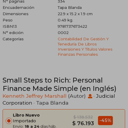
N° páginas
334
Encuadernación
Tapa Blanda
Dimensiones
22.9 x 15.2 x 1.9 cm
Peso
0.49 kg.
ISBN13
9781737673422
N° edición
0002
Categorías
Contabilidad De Gestión Y
Teneduría De Libros
Inversiones Y Títulos Valores
Finanzas Personales
Small Steps to Rich: Personal
Finance Made Simple (en Inglés)
Kenneth Jeffrey Marshall
(Autor)
·
Judicial
Corporation
· Tapa Blanda
Libro Nuevo
$ 138.532
-45%
Importado
$ 76.193
Envío:
18 a 24
días háb.