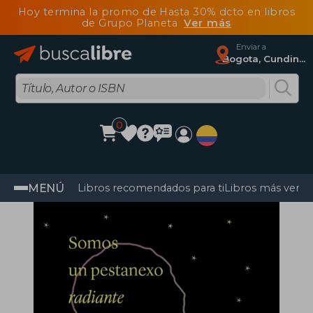
Hoy termina la promo de Hasta 30% dcto en libros
de Grupo Planeta
Ver más
Enviar a
Bogota, Cundinamarca
0
MENÚ
Libros recomendados para ti
Libros más vendi