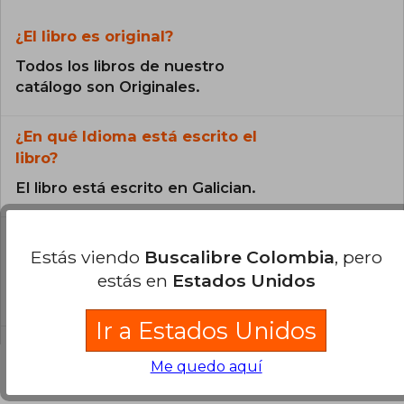
¿El libro es original?
Todos los libros de nuestro
catálogo son Originales.
¿En qué Idioma está escrito el
libro?
El libro está escrito en Galician.
¿Cuál es la encuadernación de este libro?
Estás viendo
Buscalibre Colombia
, pero
La encuadernación de esta edición es Tapa
estás en
Estados Unidos
Blanda.
Ir a Estados Unidos
Me quedo aquí