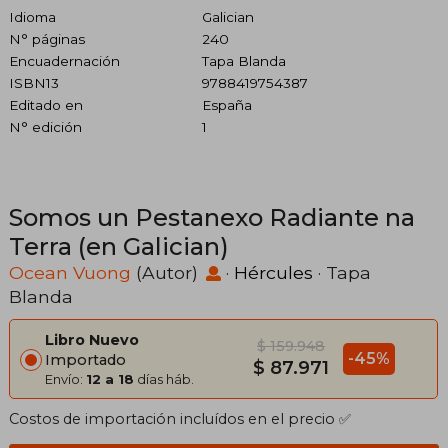
Idioma
Galician
N° páginas
240
Encuadernación
Tapa Blanda
ISBN13
9788419754387
Editado en
España
N° edición
1
Somos un Pestanexo Radiante na
Terra (en Galician)
Ocean Vuong
(Autor)
·
Hércules
· Tapa
Blanda
Libro Nuevo
$ 159.948
-45%
Importado
$ 87.971
Envío:
12 a 18
días háb.
Costos de importación incluídos en el precio ✅