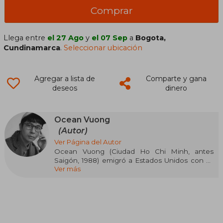
Comprar
Llega entre
el 27 Ago
y
el 07 Sep
a
Bogota,
Cundinamarca
.
Seleccionar ubicación
Agregar a lista de
Comparte y gana
deseos
dinero
Ocean Vuong
(Autor)
Ver Página del Autor
Ocean Vuong (Ciudad Ho Chi Minh, antes
Saigón, 1988) emigró a Estados Unidos con su
Ver más
familia en 1990, tras pasar un año en un campo
de refugiados en Filipinas. En 2014 recibió la
beca Ruth Lilly / Sargent Rosenberg de la Poetry
Foundation y con el poemario Cielo nocturno
con heridas de fuego ganó el Whiting Award y
el Forward Prize en Estados Unidos y el Premio
T. S. Eliot en Inglaterra. Sus textos se han