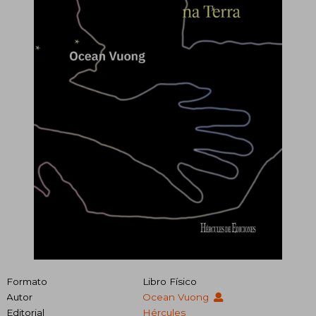
Formato
Libro Físico
Autor
Ocean Vuong
Editorial
Hércules