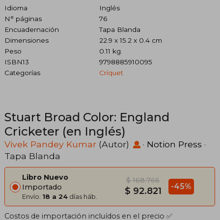
Idioma
Inglés
N° páginas
76
Encuadernación
Tapa Blanda
Dimensiones
22.9 x 15.2 x 0.4 cm
Peso
0.11 kg.
ISBN13
9798885910095
Categorías
Críquet
Stuart Broad Color: England
Cricketer (en Inglés)
Vivek Pandey Kumar
(Autor)
·
Notion Press
·
Tapa Blanda
Libro Nuevo
$ 168.766
-45%
Importado
$ 92.821
Envío:
18 a 24
días háb.
Costos de importación incluídos en el precio ✅