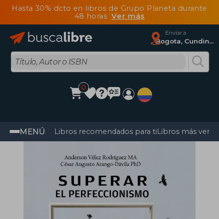
Hasta 30% dcto en libros de Grupo Planeta durante
48 horas
Ver más
Enviar a
Bogota, Cundinamarca
0
MENÚ
Libros recomendados para ti
Libros más vendi