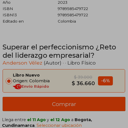
Año
2023
ISBN
9789585479722
ISBN13
9789585479722
Editado en
Colombia
Superar el perfeccionismo ¿Reto
del liderazgo empresarial?
Anderson Vélez
(Autor) · · Libro Físico
Libro Nuevo
$ 39.000
-6%
Origen: Colombia
$ 36.660
Envío Rápido
Comprar
Llega entre
el 11 Ago
y
el 12 Ago
a
Bogota,
Cundinamarca
.
Seleccionar ubicación