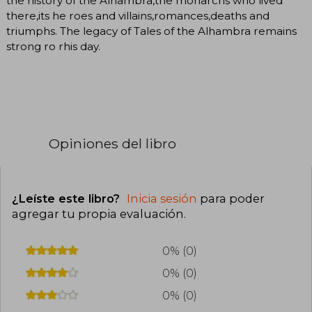
the history of the Alhambra,the monarchs who lived
there,its he roes and villains,romances,deaths and
triumphs. The legacy of Tales of the Alhambra remains
strong ro rhis day.
Opiniones del libro
¿Leíste este libro?
Inicia sesión
para poder
agregar tu propia evaluación
.
0% (0)
0% (0)
0% (0)