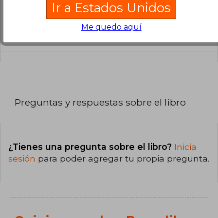
Ir a Estados Unidos
¿Cuál es la encuadernación de este libro?
La encuadernación de esta edición es Tapa
Me quedo aquí
Blanda.
Preguntas y respuestas sobre el libro
¿Tienes una pregunta sobre el libro?
Inicia
sesión
para poder agregar tu propia pregunta.