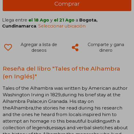
Comprar
Llega entre
el 18 Ago
y
el 21 Ago
a
Bogota,
Cundinamarca
.
Seleccionar ubicación
Agregar a lista de
Comparte y gana
deseos
dinero
Reseña del libro "Tales of the Alhambra
(en Inglés)"
Tales of the Alhambra was written by American author
Washington Irving in 1829,during his brief stay at the
Alhambra Palace,in Granada. His stay on
theAlhambra,the stories he read during his research
and the ones he heard from locals inspired him to
attempt an homage ro this beautiful building,with a
collection of legends,essays and verbal sketches about