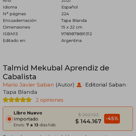
Año
2021
Idioma
Español
N° páginas
224
Encuadernación
Tapa Blanda
Dimensiones
15 x 22 cm
ISBN13
9789878691312
Editado en
Argentina
Talmid Mekubal Aprendiz de
Cabalista
Mario Javier Saban
(Autor)
·
Editorial Saban
·
Tapa Blanda
2 opiniones
Libro Nuevo
$ 262.123
-45%
Importado
$ 144.167
Envío:
7 a 13
días háb.