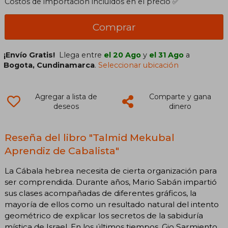
Costos de importación incluídos en el precio ✅
Comprar
¡Envío Gratis!
Llega entre
el 20 Ago
y
el 31 Ago
a
Bogota, Cundinamarca
.
Seleccionar ubicación
Agregar a lista de
Comparte y gana
deseos
dinero
Reseña del libro "Talmid Mekubal
Aprendiz de Cabalista"
La Cábala hebrea necesita de cierta organización para
ser comprendida. Durante años, Mario Sabán impartió
sus clases acompañadas de diferentes gráficos, la
mayoría de ellos como un resultado natural del intento
geométrico de explicar los secretos de la sabiduría
mística de Israel. En los últimos tiempos, Gio Sarmiento,