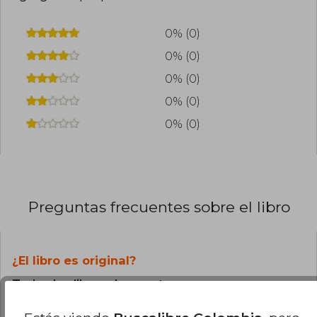
0% (0)
0% (0)
0% (0)
0% (0)
0% (0)
Preguntas frecuentes sobre el libro
¿El libro es original?
Todos los libros de nuestro
catálogo son Originales.