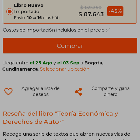
Libro Nuevo
$ 159.350
-45%
Importado
$ 87.643
Envío:
10 a 16
días háb.
Costos de importación incluídos en el precio ✅
Comprar
Llega entre
el 25 Ago
y
el 03 Sep
a
Bogota,
Cundinamarca
.
Seleccionar ubicación
Agregar a lista de
Comparte y gana
deseos
dinero
Reseña del libro "Teoría Económica y
Derechos de Autor"
Recoge una serie de textos que abren nuevas vías de