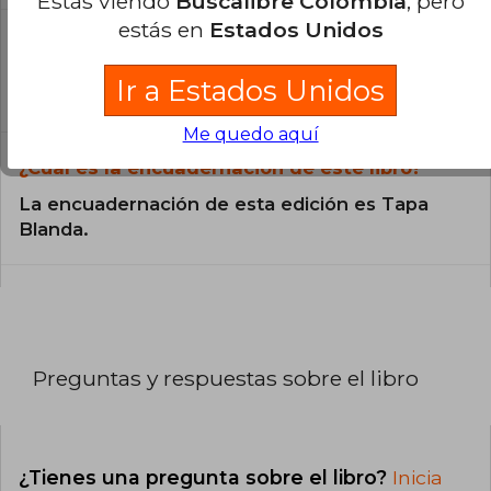
Estás viendo
Buscalibre Colombia
, pero
estás en
Estados Unidos
¿En qué Idioma está escrito el
libro?
Ir a Estados Unidos
El libro está escrito en Español.
Me quedo aquí
¿Cuál es la encuadernación de este libro?
La encuadernación de esta edición es Tapa
Blanda.
Preguntas y respuestas sobre el libro
¿Tienes una pregunta sobre el libro?
Inicia