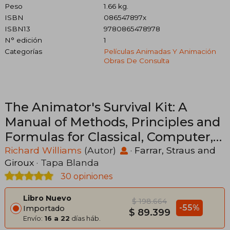
Peso
1.66 kg.
ISBN
086547897x
ISBN13
9780865478978
N° edición
1
Categorías
Películas Animadas Y Animación
Obras De Consulta
The Animator's Survival Kit: A
Manual of Methods, Principles and
Formulas for Classical, Computer,
Games, Stop Motion and Internet
Richard Williams
(Autor)
·
Farrar, Straus and
Giroux
· Tapa Blanda
Animators (Farrar, Straus) (en
30 opiniones
Inglés)
Libro Nuevo
$ 198.664
-55%
Importado
$ 89.399
Envío:
16 a 22
días háb.