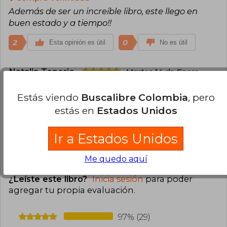
Además de ser un increíble libro, este llego en
buen estado y a tiempo!!
2
0
Esta opinión es útil
No es útil
Natalia Tenorio
Martes 14 de Enero,
2020
Compra Verificada
Estás viendo
Buscalibre Colombia
, pero
Hermoso!
estás en
Estados Unidos
2
0
Esta opinión es útil
No es útil
Ir a Estados Unidos
Me quedo aquí
Cargar más opiniones del libro
¿Leíste este libro?
Inicia sesión
para poder
agregar tu propia evaluación
.
97% (29)