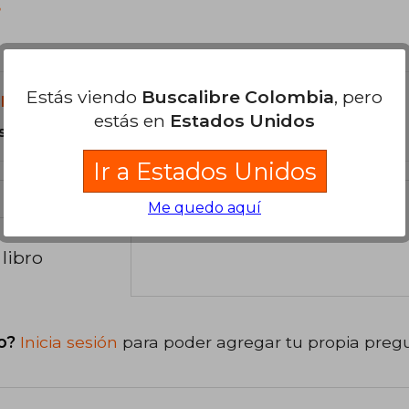
?
Estás viendo
Buscalibre Colombia
, pero
libro?
estás en
Estados Unidos
s Tapa Blanda.
Ir a Estados Unidos
Me quedo aquí
libro
o?
Inicia sesión
para poder agregar tu propia preg