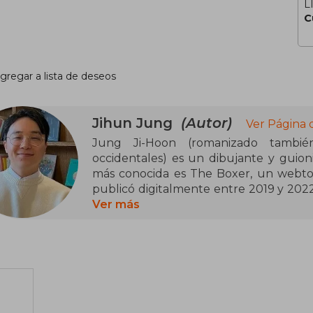
L
C
gregar a lista de deseos
Jihun Jung
(Autor)
Ver Página 
Jung Ji-Hoon (romanizado tambi
occidentales) es un dibujante y guio
más conocida es The Boxer, un webto
publicó digitalmente entre 2019 y 202
impresos. La historia sigue a un joven
Ver más
boxeo y explora tanto los combates en
que llevan a sus personajes a enfrentar
brutalidad, la disciplina y la psicología 
Aunque Jung Ji-Hoon no figura co
tradicionales, su creación ha alcanz
millones de lectores que siguen la s