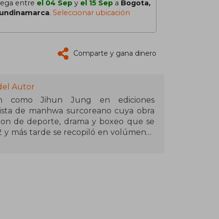
lega entre
el 04 Sep
y
el 15 Sep
a
Bogota,
undinamarca
.
Seleccionar ubicación
Comparte y gana dinero
del Autor
én como Jihun Jung en ediciones
nista de manhwa surcoreano cuya obra
on de deporte, drama y boxeo que se
2 y más tarde se recopiló en volúmenes
 con un talento extraordinario para el
 el ring como las motivaciones humanas
se a sus propios límites, destacando la
detrás del deporte.
mo receptor de premios literarios
ado una amplia audiencia global, con
erie y volúmenes publicados en varios