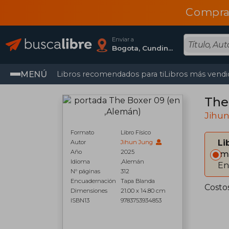
Compra
Enviar a
Bogota, Cundinamarca
MENÚ
Libros recomendados para ti
Libros más vendi
The
Jihu
Formato
Libro Físico
Li
Autor
Jihun Jung
Año
2025
Im
Idioma
,Alemán
En
N° páginas
312
Encuadernación
Tapa Blanda
Costo
Dimensiones
21.00 x 14.80 cm
ISBN13
9783753934853