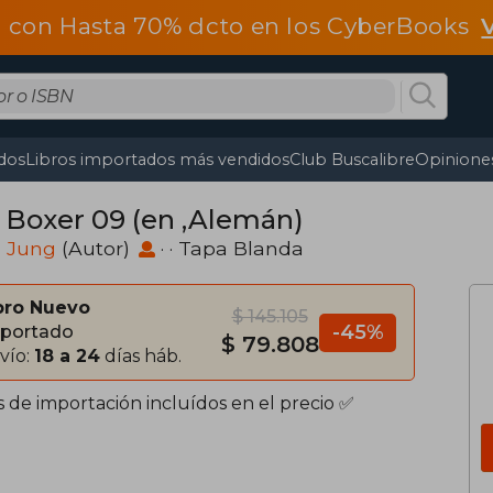
 con Hasta 70% dcto en los CyberBooks
dos
Libros importados más vendidos
Club Buscalibre
Opiniones
 Boxer 09 (en ,Alemán)
n Jung
(Autor)
· · Tapa Blanda
bro Nuevo
$ 145.105
-45%
portado
$ 79.808
vío:
18 a 24
días háb.
s de importación incluídos en el precio ✅