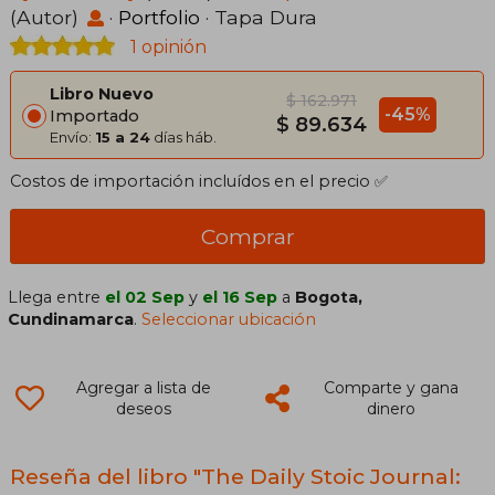
(Autor)
·
Portfolio
· Tapa Dura
1 opinión
Libro Nuevo
$ 162.971
-45%
Importado
$ 89.634
Envío:
15 a 24
días háb.
Costos de importación incluídos en el precio ✅
Comprar
Llega entre
el 02 Sep
y
el 16 Sep
a
Bogota,
Cundinamarca
.
Seleccionar ubicación
Agregar a lista de
Comparte y gana
deseos
dinero
Reseña del libro "The Daily Stoic Journal: