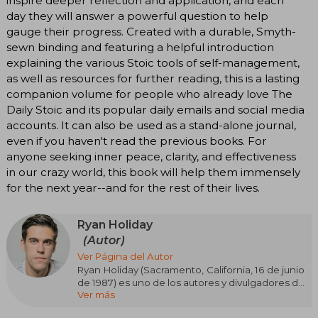
inspire deeper reflection and application, and each
day they will answer a powerful question to help
gauge their progress. Created with a durable, Smyth-
sewn binding and featuring a helpful introduction
explaining the various Stoic tools of self-management,
as well as resources for further reading, this is a lasting
companion volume for people who already love The
Daily Stoic and its popular daily emails and social media
accounts. It can also be used as a stand-alone journal,
even if you haven't read the previous books. For
anyone seeking inner peace, clarity, and effectiveness
in our crazy world, this book will help them immensely
for the next year--and for the rest of their lives.
Ryan Holiday
(Autor)
Ver Página del Autor
Ryan Holiday (Sacramento, California, 16 de junio
de 1987) es uno de los autores y divulgadores de
Ver más
filosofía práctica más influyentes de la
actualidad. Tras abandonar la Universidad de