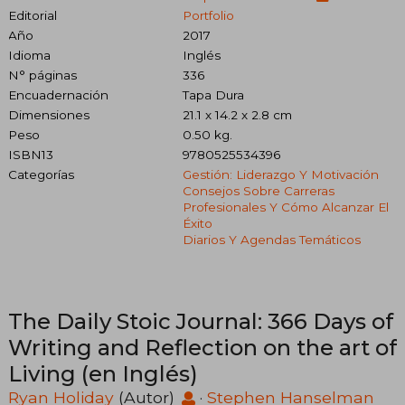
Editorial
Portfolio
Año
2017
Idioma
Inglés
N° páginas
336
Encuadernación
Tapa Dura
Dimensiones
21.1 x 14.2 x 2.8 cm
Peso
0.50 kg.
ISBN13
9780525534396
Categorías
Gestión: Liderazgo Y Motivación
Consejos Sobre Carreras
Profesionales Y Cómo Alcanzar El
Éxito
Diarios Y Agendas Temáticos
The Daily Stoic Journal: 366 Days of
Writing and Reflection on the art of
Living (en Inglés)
Ryan Holiday
(Autor)
·
Stephen Hanselman