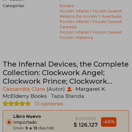
Categorías
Europa
Ficción Infantil / Ficción Juvenil:
Relatos De Acción Y Aventuras
Ficción Infantil / Ficción Juvenil:
Fantasía
Ficción Infantil / Ficción Juvenil:
Ficción Histórica
The Infernal Devices, the Complete
Collection: Clockwork Angel;
Clockwork Prince; Clockwork
Princess (en Inglés)
Cassandra Clare
(Autor)
·
Margaret K.
McElderry Books
· Tapa Blanda
13 opiniones
Libro Nuevo
$ 229.322
-45%
Importado
$ 126.127
Envío:
9 a 13
días háb.