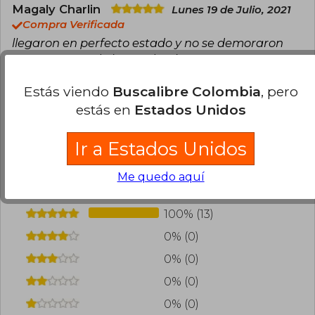
Magaly Charlin
Lunes 19 de Julio, 2021
Compra Verificada
llegaron en perfecto estado y no se demoraron
tanto a pesar de la pandemia
0
0
Esta opinión es útil
No es útil
Estás viendo
Buscalibre Colombia
, pero
estás en
Estados Unidos
Cargar más opiniones del libro
Ir a Estados Unidos
¿Leíste este libro?
Inicia sesión
para poder
agregar tu propia evaluación
.
Me quedo aquí
100% (13)
0% (0)
0% (0)
0% (0)
0% (0)