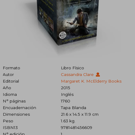
Formato
Libro Físico
Autor
Cassandra Clare
Editorial
Margaret K. McElderry Books
Año
2015
Idioma
Inglés
N° páginas
1760
Encuadernación
Tapa Blanda
Dimensiones
21.6 x 14.5 x 11.9 cm
Peso
1.63 kg.
ISBN13
9781481456609
N° edición
1