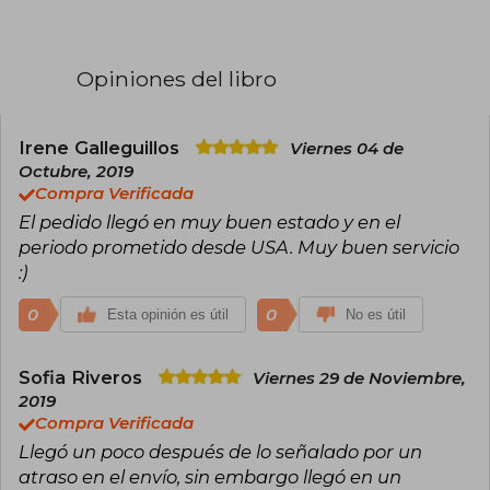
Sombras, que comenzó con el libro Ciudad de
hueso en 2007 y se convirtió en un fenómeno
global. Entre sus títulos más destacados se
encuentran Ciudad de ceniza (2008), Ciudad de
Opiniones del libro
cristal (2009), y las trilogías precuela Cazadores
de Sombras: Los Orígenes y secuela Cazadores
de Sombras: Renacimiento. También ha escrito
libros como "Cadenas de oro" (2020) y "Cadenas
Irene Galleguillos
Viernes 04 de
de hierro" (2021), parte de la trilogía Las Últimas
Octubre, 2019
Horas.
Compra Verificada
El pedido llegó en muy buen estado y en el
Con su estilo atrapante y mundos complejos,
Clare ha ganado múltiples premios y una base
periodo prometido desde USA. Muy buen servicio
de fans leales que sigue sus historias llenas de
:)
magia, amor y batallas épicas entre el bien y el
mal. Es una de las autoras más influyentes en la
0
0
Esta opinión es útil
No es útil
literatura juvenil de fantasía contemporánea.
Sofia Riveros
Viernes 29 de Noviembre,
2019
Compra Verificada
Llegó un poco después de lo señalado por un
atraso en el envío, sin embargo llegó en un