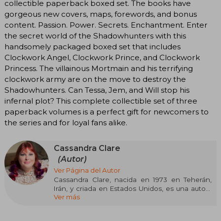
collectible paperback boxed set. The books have
gorgeous new covers, maps, forewords, and bonus
content. Passion. Power. Secrets. Enchantment. Enter
the secret world of the Shadowhunters with this
handsomely packaged boxed set that includes
Clockwork Angel, Clockwork Prince, and Clockwork
Princess. The villainous Mortmain and his terrifying
clockwork army are on the move to destroy the
Shadowhunters. Can Tessa, Jem, and Will stop his
infernal plot? This complete collectible set of three
paperback volumes is a perfect gift for newcomers to
the series and for loyal fans alike.
Cassandra Clare
(Autor)
Ver Página del Autor
Cassandra Clare, nacida en 1973 en Teherán,
Irán, y criada en Estados Unidos, es una autora
Ver más
mundialmente conocida por sus sagas de
fantasía urbana dirigidas a jóvenes adultos. Su
obra más célebre es la saga Cazadores de