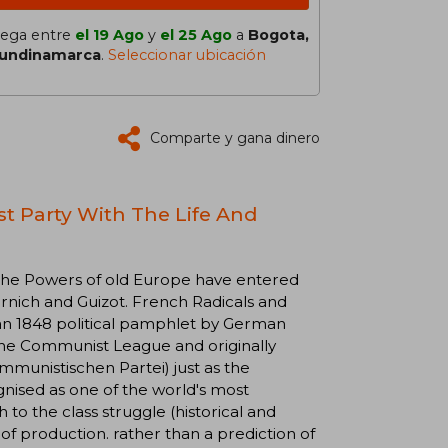
lega entre
el 19 Ago
y
el 25 Ago
a
Bogota,
undinamarca
.
Seleccionar ubicación
Comparte y gana dinero
t Party With The Life And
 the Powers of old Europe have entered
ternich and Guizot. French Radicals and
 an 1848 political pamphlet by German
the Communist League and originally
munistischen Partei) just as the
gnised as one of the world's most
h to the class struggle (historical and
of production. rather than a prediction of