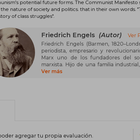
nism's potential future forms. The Communist Manifesto 
the nature of society and politics. that in their own words. "Th
story of class struggles".
Friedrich Engels
(Autor)
Ver 
Friedrich Engels (Barmen, 1820–Londre
periodista, empresario y revolucionar
Marx uno de los fundadores del soci
marxista. Hijo de una familia industri
empresarial con un profundo interés por 
Ver más
historia y las condiciones de la clase t
política con Marx marcó decisivamente 
Entre sus obras más influyentes se en
junto a Karl Marx, y El capital, cuya p
estrechamente ligado a su labor editor
autor de textos fundamentales como
Inglaterra y El origen de la familia, la
ha sido central en los debates políticos,
poder agregar tu propia evaluación
.