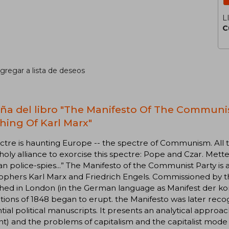
L
C
gregar a lista de deseos
ña del libro "The Manifesto Of The Communis
hing Of Karl Marx"
ctre is haunting Europe -- the spectre of Communism. All
 holy alliance to exorcise this spectre: Pope and Czar. Met
 police-spies...” The Manifesto of the Communist Party is
sophers Karl Marx and Friedrich Engels. Commissioned by 
hed in London (in the German language as Manifest der kom
tions of 1848 began to erupt. the Manifesto was later reco
ntial political manuscripts. It presents an analytical approac
t) and the problems of capitalism and the capitalist mode 