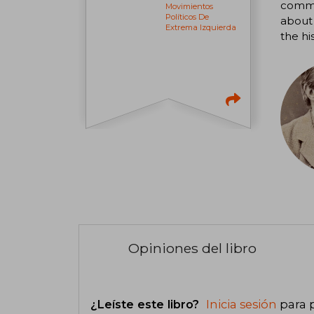
commu
Movimientos
Políticos De
about 
Extrema Izquierda
the hi
Opiniones del libro
¿Leíste este libro?
Inicia sesión
para 