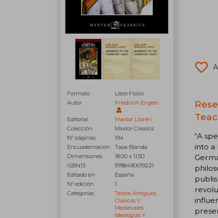
A
Formato
Libro Físico
Rese
Autor
Friedrich Engels
Teac
Editorial
Maxtor Libreri
Colección
Maxtor Classics
“A spe
N° páginas
194
into a
Encuadernación
Tapa Blanda
German
Dimensiones
18.00 x 11.50
ISBN13
9788490019221
philo
Editado en
España
publis
N° edición
1
revolu
Categorías
Textos Antiguos,
influe
Clásicos Y
Medievales
presen
Ideologías Y