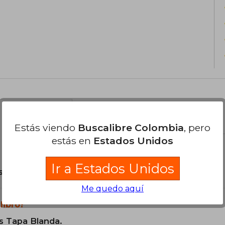
XX, aunque no recibió premios formales
el libro
Estás viendo
Buscalibre Colombia
, pero
estás en
Estados Unidos
Ir a Estados Unidos
son Originales.
Me quedo aquí
libro?
s Tapa Blanda.