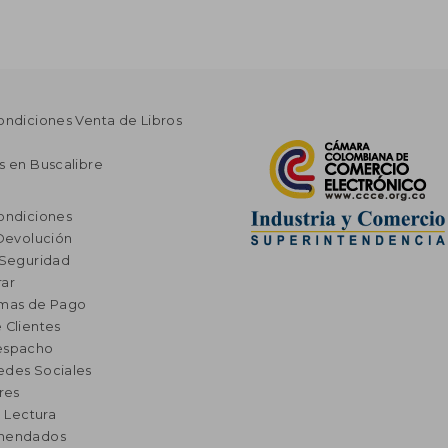
ondiciones Venta de Libros
s en Buscalibre
ondiciones
 Devolución
 Seguridad
ar
rmas de Pago
 Clientes
espacho
edes Sociales
res
a Lectura
omendados