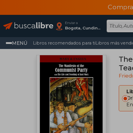
Compra
Enviar a
Bogota, Cundinamarca
MENÚ
Libros recomendados para ti
Libros más vendi
The
Tea
Fried
Li
Or
En