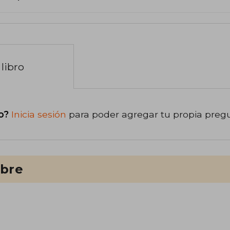
libro
o?
Inicia sesión
para poder agregar tu propia preg
ibre