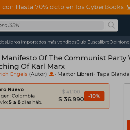
 con Hasta 70% dcto en los CyberBooks
dos
Libros importados más vendidos
Club Buscalibre
Opiniones
 Manifesto Of The Communist Party 
ching Of Karl Marx
rich Engels
(Autor)
·
Maxtor Libreri
· Tapa Blanda
bro Nuevo
$ 41.100
-10%
igen: Colombia
$ 36.990
vío:
5 a 8
días háb.