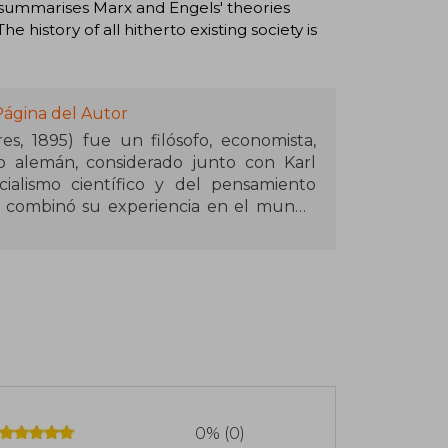
summarises Marx and Engels' theories
e history of all hitherto existing society is
Página del Autor
s, 1895) fue un filósofo, economista,
io alemán, considerado junto con Karl
alismo científico y del pensamiento
al, combinó su experiencia en el mundo
la crítica de la economía capitalista, la
rabajadora. Su colaboración intelectual y
la historia del pensamiento moderno.
cuentran Manifiesto comunista, escrito
ublicación y desarrollo posterior estuvo
ial tras la muerte de Marx. También fue
 La situación de la clase obrera en
 propiedad privada y el Estado. Su legado
 económicos y sociales de los siglos XIX y
0% (0)