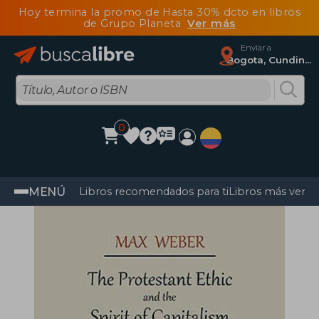
Hoy termina la promo de Hasta 30% dcto en libros
de Grupo Planeta
Ver más
Enviar a
Bogota, Cundinamarca
0
MENÚ
Libros recomendados para ti
Libros más vendi