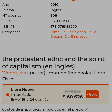
Año
2010
Idioma
Inglés
N° páginas
308
ISBN
1578989566
ISBN13
9781578989560
Categorías
Toma De Decisiones En La
Gestión De Empresas
the protestant ethic and the spirit
of capitalism (en Inglés)
Weber, Max
(Autor) ·
martino fine books
· Libro
Físico
Libro Nuevo
$ 110.229
-45%
Importado
$ 60.626
Envío:
18 a 24
días háb.
Costos de importación incluídos en el precio ✅