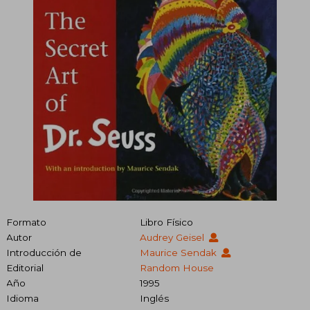
Formato
Libro Físico
Autor
Audrey Geisel
Introducción de
Maurice Sendak
Editorial
Random House
Año
1995
Idioma
Inglés