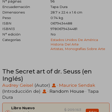
N° páginas
96
Encuadernación
Tapa Dura
Dimensiones
28.7 x 22.4 x 1.6 cm
Peso
0.74 kg.
ISBN
0679434488
ISBN13
9780679434481
N° edición
No
Categorías
Estados Unidos De América
Historia Del Arte
Artistas, Monografías Sobre Arte
The Secret art of dr. Seuss (en
Inglés)
Audrey Geisel
(Autor)
·
Maurice Sendak
(Introducción de)
·
Random House
· Tapa
Dura
Libro Nuevo
$ 209.163