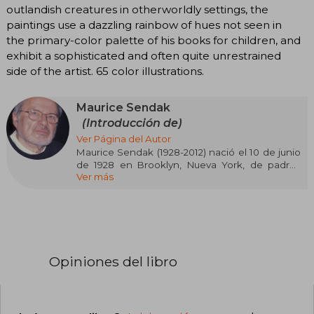
outlandish creatures in otherworldly settings, the
paintings use a dazzling rainbow of hues not seen in
the primary-color palette of his books for children, and
exhibit a sophisticated and often quite unrestrained
side of the artist. 65 color illustrations.
Maurice Sendak
(Introducción de)
Ver Página del Autor
Maurice Sendak (1928-2012) nació el 10 de junio
de 1928 en Brooklyn, Nueva York, de padres
Ver más
judíos inmigrantes de Polonia. Sendak, un artista
en gran medida autodidacta, ilustró más de cien
libros durante sus sesenta años de carrera.
Sendak comenzó una segunda carrera como
diseñador de vestuario y escenografía a finales
de los años 1970, diseñando óperas que incluían
Opiniones del libro
Brundibar de Krása, La flauta mágica de Mozart ,
El amor de las tres naranjas de Prokófiev y
Hansel y Gretel de Engelbert Humperdinck , así
como el ballet de Chaikovski, El cascanueces .