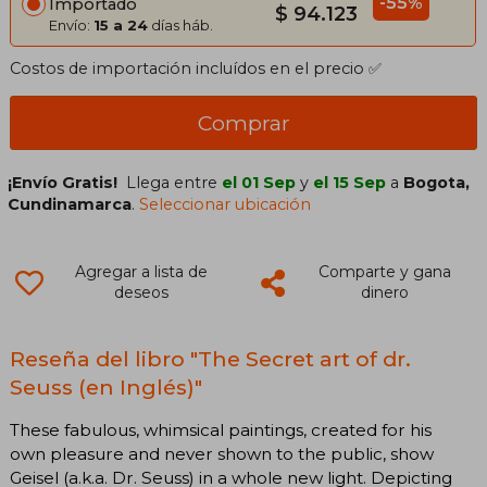
-55%
Importado
$ 94.123
Envío:
15 a 24
días háb.
Costos de importación incluídos en el precio ✅
Comprar
¡Envío Gratis!
Llega entre
el 01 Sep
y
el 15 Sep
a
Bogota,
Cundinamarca
.
Seleccionar ubicación
Agregar a lista de
Comparte y gana
deseos
dinero
Reseña del libro "The Secret art of dr.
Seuss (en Inglés)"
These fabulous, whimsical paintings, created for his
own pleasure and never shown to the public, show
Geisel (a.k.a. Dr. Seuss) in a whole new light. Depicting