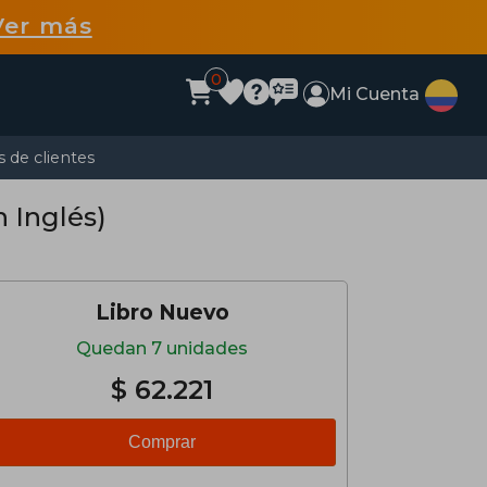
Ver más
0
Mi Cuenta
 de clientes
n Inglés)
Libro Nuevo
Quedan 7 unidades
$ 62.221
Comprar