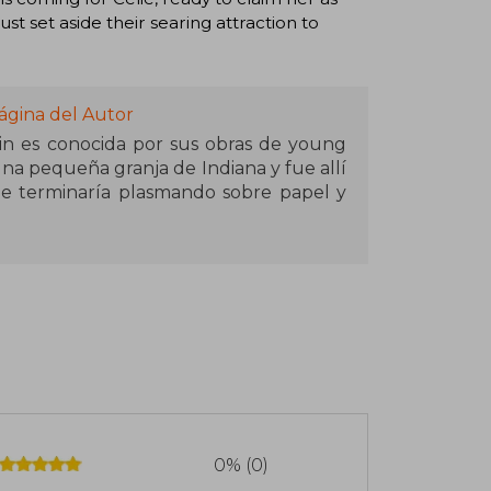
ust set aside their searing attraction to
ágina del Autor
n es conocida por sus obras de young
una pequeña granja de Indiana y fue allí
ue terminaría plasmando sobre papel y
, Asesino de brujas, surgió gracias a las
 a veces brujas, a veces espíritus, del
s mitológicos fue dando forma a la trama
e la serie, Asesino de brujas. La bruja
par la segunda posición en la lista de
adelante se publicarían la segunda y
idiomas como el español.
0% (0)