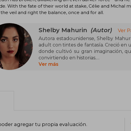
ide. With the fate of their world at stake, Célie and Michal m
he veil and right the balance, once and for all.
Shelby Mahurin
(Autor)
Ver P
Autora estadounidense, Shelby Mahuri
adult con tintes de fantasía. Creció en 
donde cultivó su gran imaginación, q
convirtiendo en historias.
Ver más
La idea para escribir su saga más famosa
llamadas Dames Blanches, unas criaturas
folklore francés. A partir de estos sere
y los personajes de sus novelas.
En 2019 vio la luz la primera entrega d
blanca, con la que Mahurin llegó a ocu
bestsellers del New York Times. Más 
tercera parte, y se traducirían a otros 
poder agregar tu propia evaluación
.