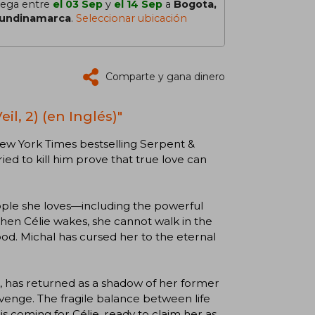
lega entre
el 03 Sep
y
el 14 Sep
a
Bogota,
undinamarca
.
Seleccionar ubicación
Comparte y gana dinero
l, 2) (en Inglés)"
 New York Times bestselling Serpent &
d to kill him prove that true love can
 people she loves—including the powerful
hen Célie wakes, she cannot walk in the
ood. Michal has cursed her to the eternal
pa, has returned as a shadow of her former
evenge. The fragile balance between life
 coming for Célie, ready to claim her as