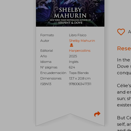
A
Formato
Libro Físico
Autor
Shelby Mahurin
Rese
Editorial
Harpercollins
Año
2025
In the
Idioma
Inglés
Dove s
N° páginas
624
conque
Encuadernación
Tapa Blanda
Dimensiones
13.7 x 20.8 cm
ISBN13
9780063417311
Célie’
and en
sun; s
existe
But Cé
self, 
and de