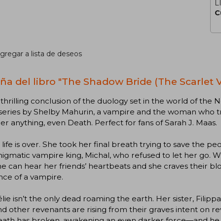
L
C
gregar a lista de deseos
ña del libro "The Shadow Bride (The Scarlet Vei
 thrilling conclusion of the duology set in the world of the
eries by Shelby Mahurin, a vampire and the woman who trie
r anything, even Death. Perfect for fans of Sarah J. Maas.
s life is over. She took her final breath trying to save the
igmatic vampire king, Michal, who refused to let her go. W
he can hear her friends’ heartbeats and she craves their bl
nce of a vampire.
lie isn’t the only dead roaming the earth. Her sister, Filip
and other revenants are rising from their graves intent on r
ath has broken, awakening an even darker force—and he is