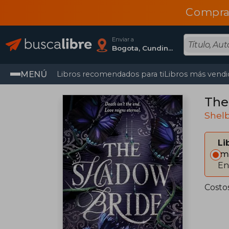
Compra
Enviar a
Bogota, Cundinamarca
MENÚ
Libros recomendados para ti
Libros más vendi
The 
Shel
Li
Im
En
Costo