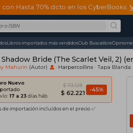
 con Hasta 70% dcto en los CyberBooks
dos
Libros importados más vendidos
Club Buscalibre
Opiniones
Shadow Bride (The Scarlet Veil, 2) (e
by Mahurin
(Autor)
·
Harpercollins
· Tapa Blanda
bro Nuevo
$ 113.128
-45%
portado
$ 62.221
vío:
17 a 23
días háb.
s de importación incluídos en el precio ✅