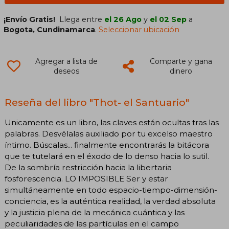
¡Envío Gratis!
Llega entre
el 26 Ago
y
el 02 Sep
a
Bogota, Cundinamarca
.
Seleccionar ubicación
Agregar a lista de
Comparte y gana
deseos
dinero
Reseña del libro "Thot- el Santuario"
Unicamente es un libro, las claves están ocultas tras las
palabras. Desvélalas auxiliado por tu excelso maestro
íntimo. Búscalas... finalmente encontrarás la bitácora
que te tutelará en el éxodo de lo denso hacia lo sutil.
De la sombría restricción hacia la libertaria
fosforescencia. LO IMPOSIBLE Ser y estar
simultáneamente en todo espacio-tiempo-dimensión-
conciencia, es la auténtica realidad, la verdad absoluta
y la justicia plena de la mecánica cuántica y las
peculiaridades de las partículas en el campo