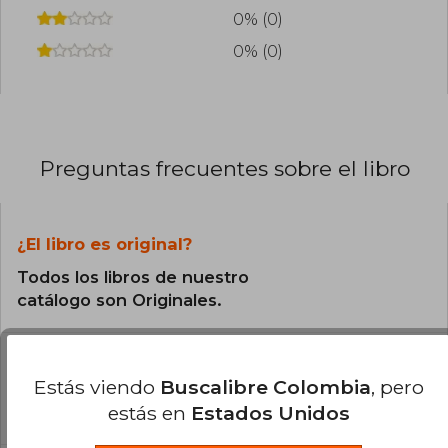
0% (0)
0% (0)
Preguntas frecuentes sobre el libro
¿El libro es original?
Todos los libros de nuestro
catálogo son Originales.
¿En qué Idioma está escrito el
libro?
Estás viendo
Buscalibre Colombia
, pero
estás en
Estados Unidos
El libro está escrito en Español.