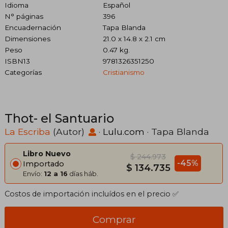
Idioma
Español
N° páginas
396
Encuadernación
Tapa Blanda
Dimensiones
21.0 x 14.8 x 2.1 cm
Peso
0.47 kg.
ISBN13
9781326351250
Categorías
Cristianismo
Thot- el Santuario
La Escriba
(Autor)
·
Lulu.com
· Tapa Blanda
Libro Nuevo
$ 244.973
-45%
Importado
$ 134.735
Envío:
12 a 16
días háb.
Costos de importación incluídos en el precio ✅
Comprar