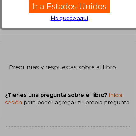
Ir a Estados Unidos
¿Cuál es la encuadernación de este libro?
Me quedo aquí
La encuadernación de esta edición es Tapa
Blanda.
Preguntas y respuestas sobre el libro
¿Tienes una pregunta sobre el libro?
Inicia
sesión
para poder agregar tu propia pregunta.