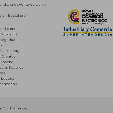
ondiciones Venta de Libros
s en Buscalibre
ondiciones
 Devolución
 Seguridad
ar
rmas de Pago
 Clientes
espacho
edes Sociales
res
a Lectura
omendados
a
,
Cundinamarca
,