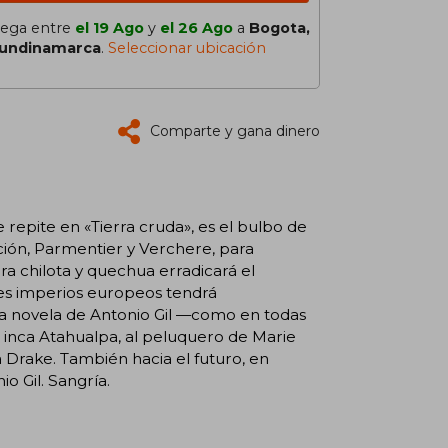
lega entre
el 19 Ago
y
el 26 Ago
a
Bogota,
undinamarca
.
Seleccionar ubicación
Comparte y gana dinero
se repite en «Tierra cruda», es el bulbo de
ción, Parmentier y Verchere, para
a chilota y quechua erradicará el
tes imperios europeos tendrá
ma novela de Antonio Gil —como en todas
l inca Atahualpa, al peluquero de Marie
a Drake. También hacia el futuro, en
o Gil. Sangría.