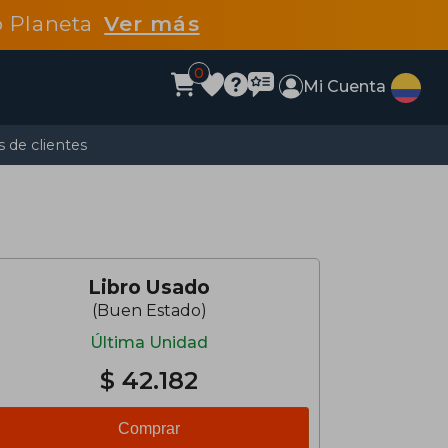
po Planeta
Ver más
0
Mi Cuenta
 de clientes
Libro Usado
(Buen Estado)
Última Unidad
$ 42.182
Comprar