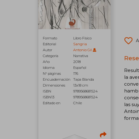
Formato
Libro Físico
A
Editorial
Sangria
Autor
Antonio Gil
Categoría
Narrativa
Rese
Año
2018
Idioma
Español
Result
N° páginas
176
la ave
Encuadernación
Tapa Blanda
conven
Dimensiones
13x18 cm
hambr
ISBN
9789568681524
consec
ISBN13
9789568681524
Editado en
Chile
las su
Antoin
forma 