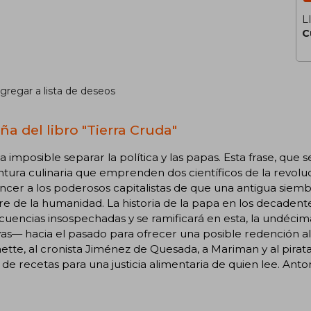
L
C
gregar a lista de deseos
ña del libro "Tierra Cruda"
a imposible separar la política y las papas. Esta frase, que 
ntura culinaria que emprenden dos científicos de la revolu
cer a los poderosos capitalistas de que una antigua siembr
e de la humanidad. La historia de la papa en los decaden
uencias insospechadas y se ramificará en esta, la undéci
yas— hacia el pasado para ofrecer una posible redención a
ette, al cronista Jiménez de Quesada, a Mariman y al pirat
de recetas para una justicia alimentaria de quien lee. Antoni