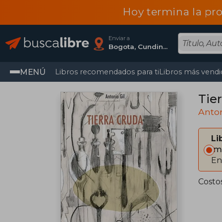
Hoy termina la pr
Enviar a
Bogota, Cundinamarca
MENÚ
Libros recomendados para ti
Libros más vendi
Tie
Anton
Li
Im
En
Costo