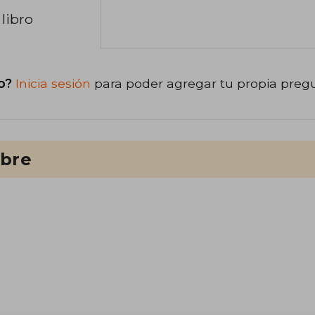
libro
o?
Inicia sesión
para poder agregar tu propia preg
ibre