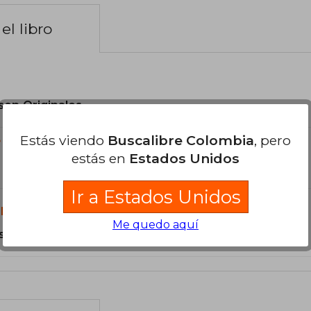
el libro
son Originales.
Estás viendo
Buscalibre Colombia
, pero
?
estás en
Estados Unidos
Ir a Estados Unidos
libro?
Me quedo aquí
s Tapa Blanda.