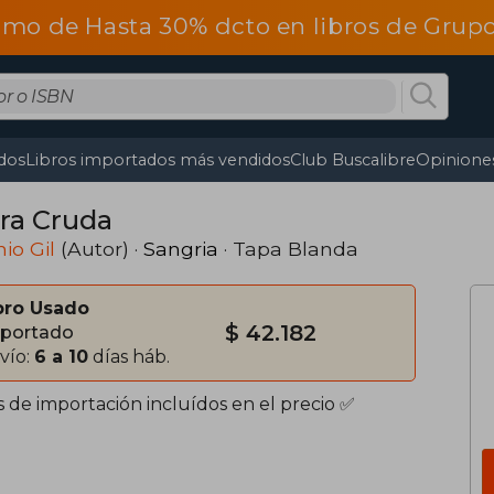
omo de Hasta 30% dcto en libros de Gru
dos
Libros importados más vendidos
Club Buscalibre
Opiniones
rra Cruda
io Gil
(Autor) ·
Sangria
· Tapa Blanda
bro Usado
$ 42.182
portado
vío:
6 a 10
días háb.
s de importación incluídos en el precio ✅