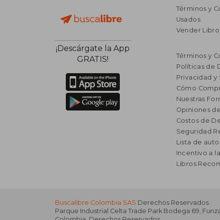
Términos y C
Usados
Vender Libro
¡Descárgate la App
Términos y C
GRATIS!
Políticas de
Privacidad y
Cómo Compr
Nuestras Fo
Opiniones de
Costos de D
Seguridad R
Lista de auto
Incentivo a l
Libros Rec
Buscalibre Colombia SAS
Derechos Reservados.
Parque Industrial Celta Trade Park Bodega 69
,
Funz
Colombia
. Derechos Reservados.