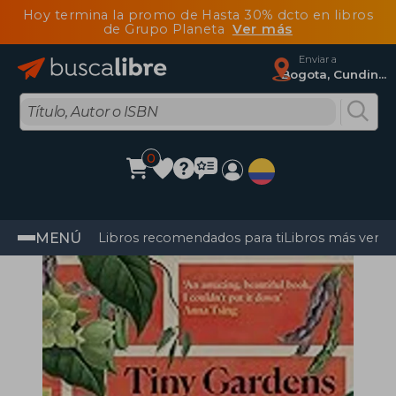
Hoy termina la promo de Hasta 30% dcto en libros
de Grupo Planeta
Ver más
Enviar a
Bogota, Cundinamarca
0
MENÚ
Libros recomendados para ti
Libros más vendi