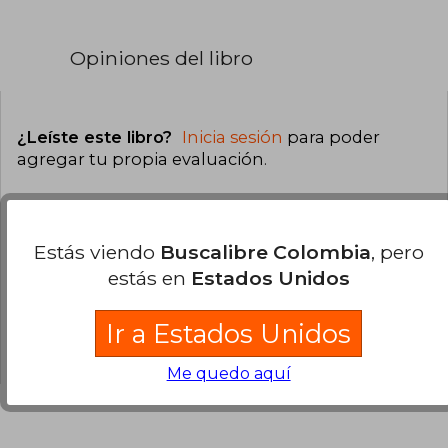
Opiniones del libro
¿Leíste este libro?
Inicia sesión
para poder
agregar tu propia evaluación
.
0% (0)
0% (0)
Estás viendo
Buscalibre Colombia
, pero
estás en
Estados Unidos
0% (0)
0% (0)
Ir a Estados Unidos
0% (0)
Me quedo aquí