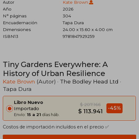
Autor
Kate Brown
Año
2026
N° páginas
304
Encuadernación
Tapa Dura
Dimensiones
24.00 x 15.60 x 4.00 cm
ISBN13
9781847929259
Tiny Gardens Everywhere: A
History of Urban Resilience
Kate Brown
(Autor) ·
The Bodley Head Ltd
·
Tapa Dura
Libro Nuevo
$ 207.166
-45%
Importado
$ 113.941
Envío:
15 a 21
días háb.
Costos de importación incluídos en el precio ✅