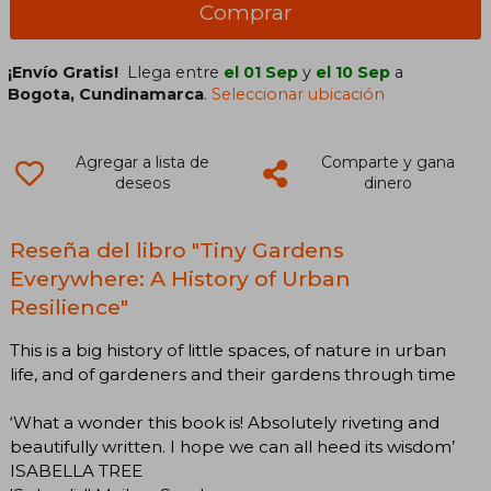
Comprar
¡Envío Gratis!
Llega entre
el 01 Sep
y
el 10 Sep
a
Bogota, Cundinamarca
.
Seleccionar ubicación
Agregar a lista de
Comparte y gana
deseos
dinero
Reseña del libro "Tiny Gardens
Everywhere: A History of Urban
Resilience"
This is a big history of little spaces, of nature in urban
life, and of gardeners and their gardens through time
‘What a wonder this book is! Absolutely riveting and
beautifully written. I hope we can all heed its wisdom’
ISABELLA TREE