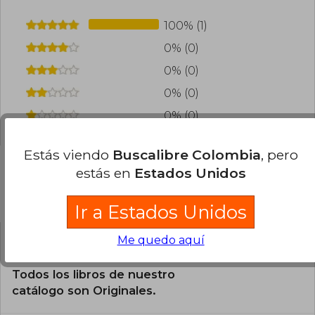
100% (1)
0% (0)
0% (0)
0% (0)
0% (0)
Estás viendo
Buscalibre Colombia
, pero
estás en
Estados Unidos
Preguntas frecuentes sobre el libro
Ir a Estados Unidos
Me quedo aquí
¿El libro es original?
Todos los libros de nuestro
catálogo son Originales.