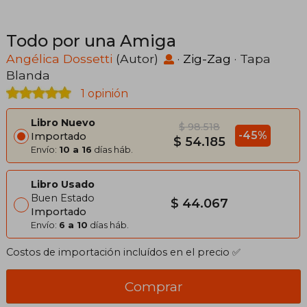
Todo por una Amiga
Angélica Dossetti
(Autor)
·
Zig-Zag
· Tapa
Blanda
1 opinión
Libro Nuevo
$ 98.518
-45%
Importado
$ 54.185
Envío:
10 a 16
días háb.
Libro Usado
Buen Estado
$ 44.067
Importado
Envío:
6 a 10
días háb.
Costos de importación incluídos en el precio ✅
Comprar