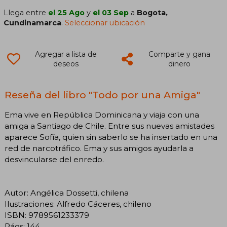
Llega entre
el 25 Ago
y
el 03 Sep
a
Bogota,
Cundinamarca
.
Seleccionar ubicación
Agregar a lista de
Comparte y gana
deseos
dinero
Reseña del libro "Todo por una Amiga"
Ema vive en República Dominicana y viaja con una
amiga a Santiago de Chile. Entre sus nuevas amistades
aparece Sofía, quien sin saberlo se ha insertado en una
red de narcotráfico. Ema y sus amigos ayudarla a
desvincularse del enredo.
Autor: Angélica Dossetti, chilena
Ilustraciones: Alfredo Cáceres, chileno
ISBN: 9789561233379
Págs: 144