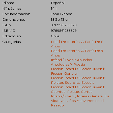
Idioma
Español
N° páginas
144
Encuadernación
Tapa Blanda
Dimensiones
18,5 x 13 cm
ISBN
9789561233379
ISBN13
9789561233379
Editado en
Chile
Categorías
Edad De Interés: A Partir De 8
Años
Edad De Interés: A Partir De 9
Años
Infantil/juvenil: Anuarios,
Antologías Y Poesía
Ficción Infantil / Ficción Juvenil:
Ficción General
Ficción Infantil / Ficción Juvenil:
Relatos Sobre La Escuela
Ficción Infantil / Ficción Juvenil:
Cuentos, Relatos Cortos
Infantil/juvenil, Interés General: La
Vida De Niños Y Jóvenes En El
Pasado