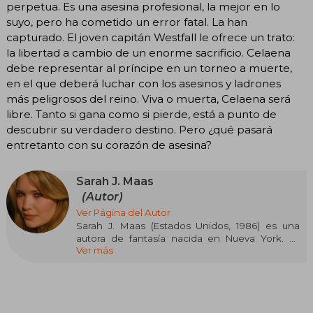
perpetua. Es una asesina profesional, la mejor en lo
suyo, pero ha cometido un error fatal. La han
capturado. El joven capitán Westfall le ofrece un trato:
la libertad a cambio de un enorme sacrificio. Celaena
debe representar al príncipe en un torneo a muerte,
en el que deberá luchar con los asesinos y ladrones
más peligrosos del reino. Viva o muerta, Celaena será
libre. Tanto si gana como si pierde, está a punto de
descubrir su verdadero destino. Pero ¿qué pasará
entretanto con su corazón de asesina?
Sarah J. Maas
(Autor)
Ver Página del Autor
Sarah J. Maas (Estados Unidos, 1986) es una
autora de fantasía nacida en Nueva York. Es
Ver más
conocida por la serie Throne of Glass, iniciada
cuando tenía dieciséis años y publicada por
Bloomsbury en 2012, así como por A Court of
Thorns and Roses y Crescent City. Sus novelas
han sido traducidas a decenas de idiomas y han