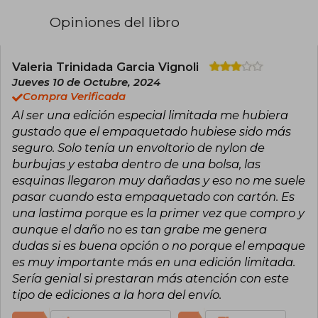
figurado en las listas de los más vendidos del
New York Times. Maas es reconocida por su
Opiniones del libro
capacidad de crear mundos complejos y
personajes memorables, y ha recibido
numerosos reconocimientos por su
contribución al género de fantasía juvenil.
Valeria Trinidada Garcia Vignoli
Neoyorquina de nacimiento, en la actualidad
Jueves 10 de Octubre, 2024
vive en Pensilvania con su marido y su perro, y
Compra Verificada
cuenta con una comunidad de más de treinta
Al ser una edición especial limitada me hubiera
mil seguidores en Twitter y Facebook.
gustado que el empaquetado hubiese sido más
seguro. Solo tenía un envoltorio de nylon de
burbujas y estaba dentro de una bolsa, las
esquinas llegaron muy dañadas y eso no me suele
pasar cuando esta empaquetado con cartón. Es
una lastima porque es la primer vez que compro y
aunque el daño no es tan grabe me genera
dudas si es buena opción o no porque el empaque
es muy importante más en una edición limitada.
Sería genial si prestaran más atención con este
tipo de ediciones a la hora del envío.