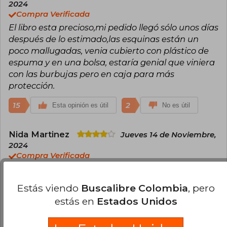
2024
Compra Verificada
El libro esta precioso,mi pedido llegó sólo unos días
después de lo estimado,las esquinas están un
poco mallugadas, venia cubierto con plástico de
espuma y en una bolsa, estaría genial que viniera
con las burbujas pero en caja para más
protección.
15
2
Esta opinión es útil
No es útil
Nida Martinez
Jueves 14 de Noviembre,
2024
Compra Verificada
El libro esta hermoso los colores todo bien el único
problema es q me llego maltratado de las esquina
Estás viendo
Buscalibre Colombia
, pero
la forma de empaquetarlo en una bolsa no ayuda
estás en
Estados Unidos
a cuidar el libro
10
0
Esta opinión es útil
No es útil