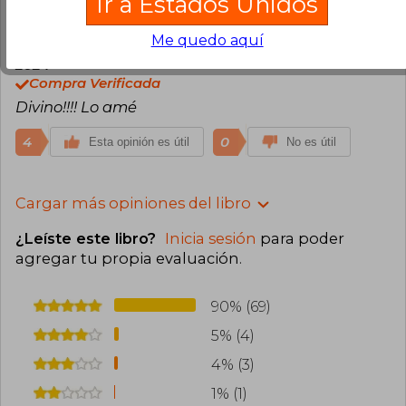
Ir a Estados Unidos
Me quedo aquí
Aary Reyees
Martes 03 de Diciembre,
2024
Compra Verificada
Divino!!!! Lo amé
4
0
Esta opinión es útil
No es útil
Cargar más opiniones del libro
¿Leíste este libro?
Inicia sesión
para poder
agregar tu propia evaluación
.
90% (69)
5% (4)
4% (3)
1% (1)