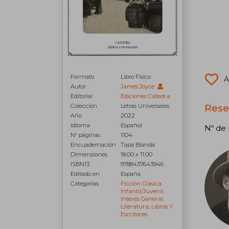
Formato
Libro Físico
A
Autor
James Joyce
Editorial
Ediciones Cátedra
Reseñ
Colección
Letras Universales
Año
2022
Idioma
Español
Nº de 
N° páginas
1104
Encuadernación
Tapa Blanda
Dimensiones
18.00 x 11.00
ISBN13
9788437643946
Editado en
España
Categorías
Ficción Clásica
Infantil/juvenil,
Interés General:
Literatura, Libros Y
Escritores