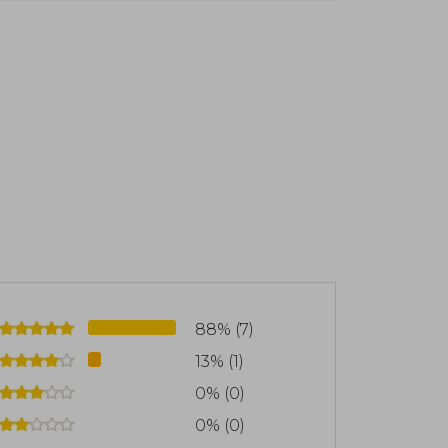
tista adolescente (1916). Joyce es
te literaria de vanguardia denominada
 como T.S. Eliot, Virginia Woolf, Ezra
88% (7)
13% (1)
0% (0)
0% (0)