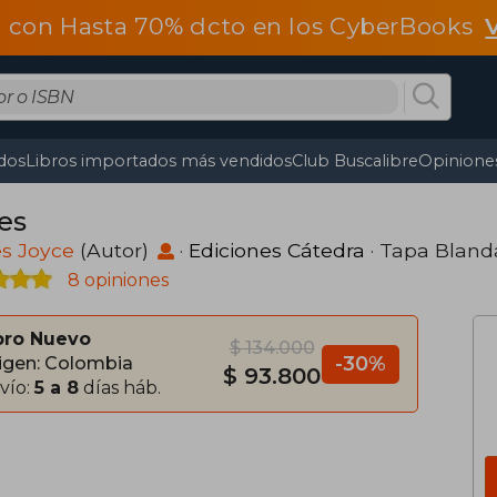
 con Hasta 70% dcto en los CyberBooks
dos
Libros importados más vendidos
Club Buscalibre
Opiniones
es
s Joyce
(Autor)
·
Ediciones Cátedra
· Tapa Bland
8 opiniones
bro Nuevo
$ 134.000
-30%
igen: Colombia
$ 93.800
vío:
5 a 8
días háb.