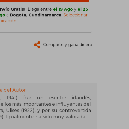
Envío Gratis!
Llega entre
el 19 Ago
y
el 25
go
a
Bogota, Cundinamarca
.
Seleccionar
bicación
Comparte y gana dinero
a del Autor
, 1941) fue un escritor irlandés,
los más importantes e influyentes del
, Ulises (1922), y por su controvertida
9). Igualmente ha sido muy valorada la
ublineses (1914), así como su novela