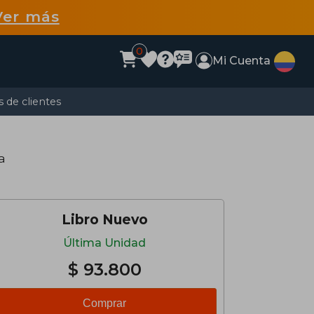
Ver más
0
Mi Cuenta
 de clientes
a
Libro Nuevo
Última Unidad
$ 93.800
Comprar