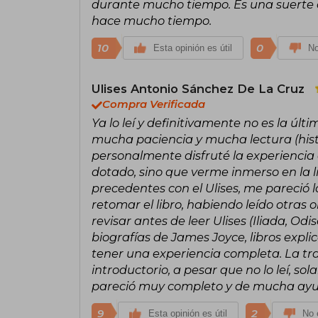
durante mucho tiempo. Es una suerte 
hace mucho tiempo.
10
0
Esta opinión es útil
No
Ulises Antonio Sánchez De La Cruz
Compra Verificada
Ya lo leí y definitivamente no es la últ
mucha paciencia y mucha lectura (historia
personalmente disfruté la experiencia 
dotado, sino que verme inmerso en la 
precedentes con el Ulises, me pareció 
retomar el libro, habiendo leído otras
revisar antes de leer Ulises (Iliada, 
biografías de James Joyce, libros explica
tener una experiencia completa. La tr
introductorio, a pesar que no lo leí, so
pareció muy completo y de mucha ayuda
9
2
Esta opinión es útil
No e