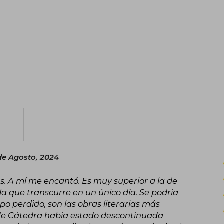
semiautobiográfica Retrato del ar
representante destacado de la corrien
modernismo anglosajón, junto a autores
Pound o Wallace Stevens.
de Agosto, 2024
s. A mí me encantó. Es muy superior a la de
la que transcurre en un único día. Se podría
po perdido, son las obras literarias más
n de Cátedra había estado descontinuada