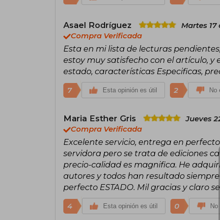
Asael Rodríguez
Martes 17
Compra Verificada
Esta en mi lista de lecturas pendientes
estoy muy satisfecho con el artículo, y 
estado, características Especificas, pre
7
2
Esta opinión es útil
No e
Maria Esther Gris
Jueves 2
Compra Verificada
Excelente servicio, entrega en perfect
servidora pero se trata de ediciones c
precio-calidad es magnifica. He adquir
autores y todos han resultado siempre
perfecto ESTADO. Mil gracias y claro
4
0
Esta opinión es útil
No 