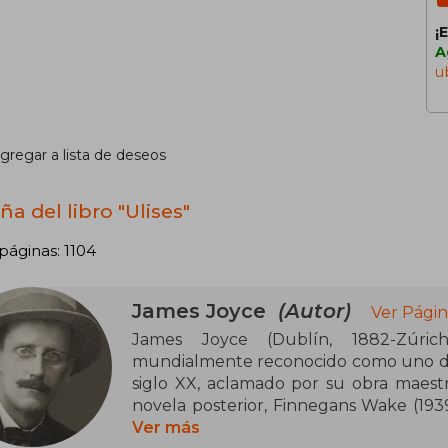
¡
A
u
gregar a lista de deseos
a del libro "Ulises"
páginas: 1104
James Joyce
(Autor)
Ver Págin
James Joyce (Dublín, 1882-Zúrich
mundialmente reconocido como uno de 
siglo XX, aclamado por su obra maestra
novela posterior, Finnegans Wake (193
serie de historias breves titulada D
Ver más