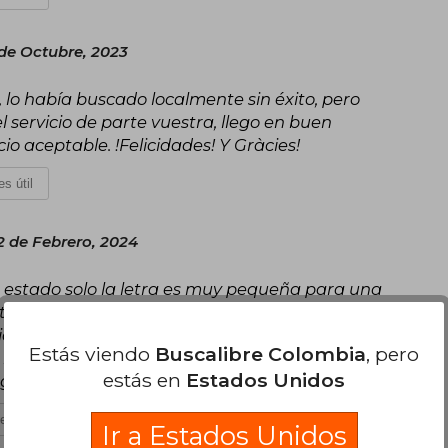
 de Octubre, 2023
, lo había buscado localmente sin éxito, pero
el servicio de parte vuestra, llego en buen
cio aceptable. !Felicidades! Y Gràcies!
s útil
2 de Febrero, 2024
o estado solo la letra es muy pequeña para una
atedra así que eso lo compensa todo y la relación
ido ya varias obras en buscalibre de otros
Estás viendo
Buscalibre Colombia
, pero
 llegar en muy buenas condiciones y en
estás en
Estados Unidos
 seguiré adquiriendo más obras en BUSCALIBRE.
es útil
Ir a Estados Unidos