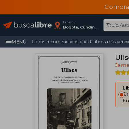
Compra
Enviar a
Bogota, Cundinamarca
MENÚ
Libros recomendados para ti
Libros más vendi
Ulis
Jame
Li
Or
En