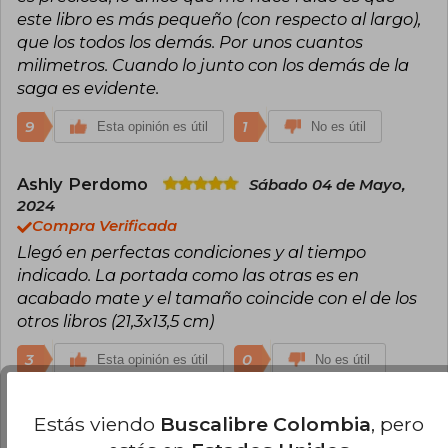
este libro es más pequeño (con respecto al largo),
que los todos los demás. Por unos cuantos
milimetros. Cuando lo junto con los demás de la
saga es evidente.
9
1
Esta opinión es útil
No es útil
Ashly Perdomo
Sábado 04 de Mayo,
2024
Compra Verificada
Llegó en perfectas condiciones y al tiempo
indicado. La portada como las otras es en
acabado mate y el tamaño coincide con el de los
otros libros (21,3x13,5 cm)
3
0
Esta opinión es útil
No es útil
Paulina Natalia Urra Mautz
Miércoles
Estás viendo
Buscalibre Colombia
, pero
06 de Marzo, 2024