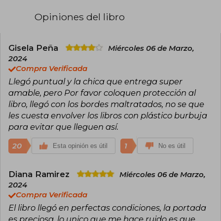
En 2011, logró el reconocimiento con Obsidian y
Mestiza, que debutaron en la lista del New York
Opiniones del libro
Times. Maestra del romance con elementos
sobrenaturales, ha explorado con éxito otros
géneros como el misterio, la ciencia ficción y la
novela adulta, esta última bajo el seudónimo J.
Gisela Peña
Miércoles 06 de Marzo,
Lynn. Entre sus obras más celebradas destacan
2024
las sagas Elementos Oscuros, Cazadora de
Compra Verificada
Hadas y Frigid, además de novelas
Llegó puntual y la chica que entrega super
autoconclusivas como Cursed o Nunca digas
siempre. Con múltiples premios y millones de
amable, pero Por favor coloquen protección al
ejemplares vendidos, Armentrout sigue
libro, llegó con los bordes maltratados, no se que
dominando las listas de más vendidos con cada
les cuesta envolver los libros con plástico burbuja
publicación.
para evitar que lleguen así.
20
1
Esta opinión es útil
No es útil
Diana Ramirez
Miércoles 06 de Marzo,
2024
Compra Verificada
El libro llegó en perfectas condiciones, la portada
es preciosa, lo unico que me hace ruido es que