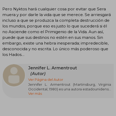
Pero Nyktos hará cualquier cosa por evitar que Sera
muera y por darle la vida que se merece. Se arriesgará
incluso a que se produzca la completa destrucción de
los mundos, porque eso es justo lo que sucederá si él
no Asciende como el Primigenio de la Vida. Aun así,
puede que sus destinos no estén en sus manos. Sin
embargo, existe una hebra inesperada; impredecible,
desconocida y no escrita. Lo único más poderoso que
los Hados…
Jennifer L. Armentrout
(Autor)
Ver Página del Autor
Jennifer L. Armentrout (Martinsburg, Virginia
Occidental, 1980) es una autora estadounidense
Ver más
superventas, especializada en fantasía
paranormal y young adult. Sus sagas Lux y
Covenant la catapultaron a la fama mundial.
Desde pequeña soñó con ser escritora,
redactando relatos incluso en clase de álgebra.