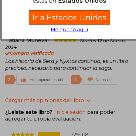
estás en
Estados Unidos
Compra Verificada
El libro llegó en el tiempo indicado
Ir a Estados Unidos
2
0
Esta opinión es útil
No es útil
Me quedo aquí
Tatiana Munevar
Martes 12 de Marzo,
2024
Compra Verificada
Las historia de Será y Nyktos continua, es un libro
precioso, necesario para continuar la saga.
2
0
Esta opinión es útil
No es útil
Cargar más opiniones del libro
¿Leíste este libro?
Inicia sesión
para poder
agregar tu propia evaluación
.
72% (18)