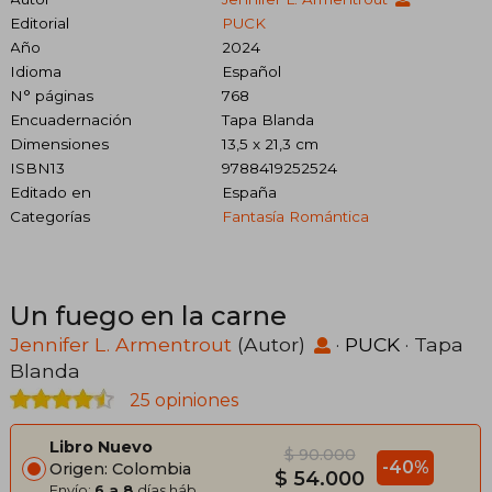
Editorial
PUCK
Año
2024
Idioma
Español
N° páginas
768
Encuadernación
Tapa Blanda
Dimensiones
13,5 x 21,3 cm
ISBN13
9788419252524
Editado en
España
Categorías
Fantasía Romántica
Un fuego en la carne
Jennifer L. Armentrout
(Autor)
·
PUCK
· Tapa
Blanda
25 opiniones
Libro Nuevo
$ 90.000
-40%
Origen: Colombia
$ 54.000
Envío:
6 a 8
días háb.