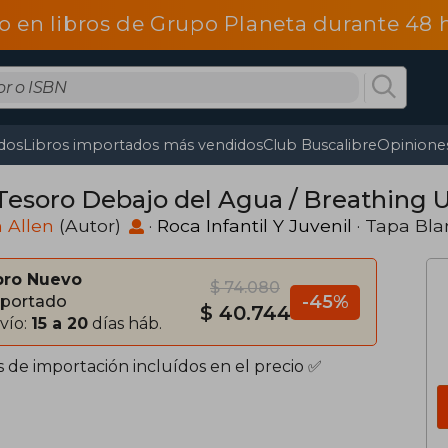
o en libros de Grupo Planeta durante 48
dos
Libros importados más vendidos
Club Buscalibre
Opiniones
Tesoro Debajo del Agua / Breathing
 Allen
(Autor)
·
Roca Infantil Y Juvenil
· Tapa Bl
bro Nuevo
$ 74.080
-45%
portado
$ 40.744
vío:
15 a 20
días háb.
s de importación incluídos en el precio ✅