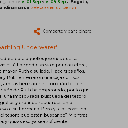
lega entre
el 01 Sep
y
el 09 Sep
a
Bogota,
undinamarca
.
Seleccionar ubicación
Comparte y gana dinero
reathing Underwater"
ora para aquellos jóvenes que se
ia está haciendo un viaje por carretera,
na mayor Ruth a su lado. Hace tres años,
ia y Ruth enterraron una caja con sus
tíos, ambas hermanas recorrerán todo el
presión de Ruth ha empeorado, por lo que
ida: una improvisada búsqueda del tesoro
grafías y creando recuerdos en el
evo a su hermana. Pero y si las cosas no
el tesoro que están buscando? Mientras
 y quizás eso ya sea suficiente.