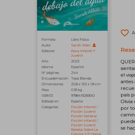
A
Formato
Libro Físico
Autor
Sarah Allen
Rese
Editorial
Roca Infantil Y
Juvenil
QUERE
Año
2023
Idioma
Español
sienta
N° páginas
244
el via
Encuadernación
Tapa Blanda
antes 
Dimensiones
20.8 x 13.5 x 1.8 cm
recuer
Peso
0.18 kg.
país p
ISBN13
9788419283610
Olivia
Editado en
España
Categorías
Ficción Infantil /
por to
Ficción Juvenil:
camino
Ficción General
puede
Ficción Infantil /
Ficción Juvenil:
se hac
Relatos Sobre La
Familia Y El Hogar