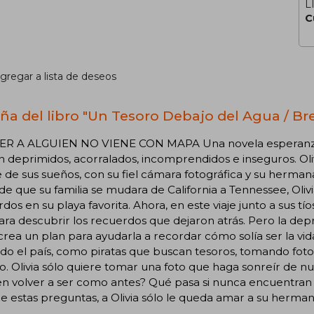
L
C
gregar a lista de deseos
ña del libro "Un Tesoro Debajo del Agua / B
R A ALGUIEN NO VIENE CON MAPA Una novela esperanzad
n deprimidos, acorralados, incomprendidos e inseguros. Oliv
je de sus sueños, con su fiel cámara fotográfica y su herma
de que su familia se mudara de California a Tennessee, Oliv
dos en su playa favorita. Ahora, en este viaje junto a sus 
ara descubrir los recuerdos que dejaron atrás. Pero la de
 crea un plan para ayudarla a recordar cómo solía ser la v
do el país, como piratas que buscan tesoros, tomando foto
. Olivia sólo quiere tomar una foto que haga sonreír de nu
n volver a ser como antes? Qué pasa si nunca encuentran 
e estas preguntas, a Olivia sólo le queda amar a su hermana,