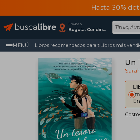
Hasta 30% dct
Enviar a
Bogota, Cundinamarca
MENÚ
Libros recomendados para ti
Libros más vendi
Un 
Sarah
Li
Im
En
Costo