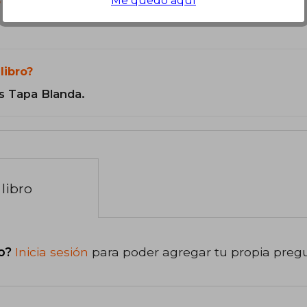
Me quedo aquí
?
libro?
s Tapa Blanda.
libro
o?
Inicia sesión
para poder agregar tu propia preg