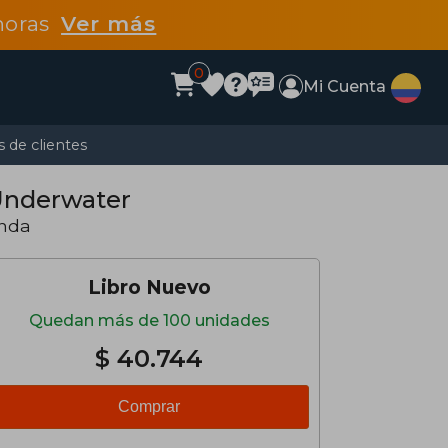
 horas
Ver más
0
Mi Cuenta
 de clientes
 Underwater
anda
Libro Nuevo
Quedan más de 100 unidades
$ 40.744
Comprar