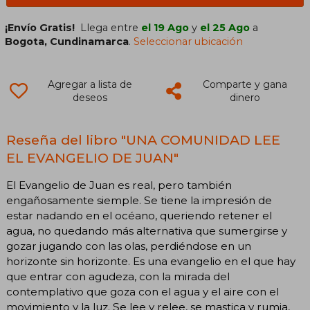
¡Envío Gratis!
Llega entre
el 19 Ago
y
el 25 Ago
a
Bogota, Cundinamarca
.
Seleccionar ubicación
Agregar a lista de
Comparte y gana
deseos
dinero
Reseña del libro "UNA COMUNIDAD LEE
EL EVANGELIO DE JUAN"
El Evangelio de Juan es real, pero también
engañosamente siemple. Se tiene la impresión de
estar nadando en el océano, queriendo retener el
agua, no quedando más alternativa que sumergirse y
gozar jugando con las olas, perdiéndose en un
horizonte sin horizonte. Es una evangelio en el que hay
que entrar con agudeza, con la mirada del
contemplativo que goza con el agua y el aire con el
movimiento y la luz. Se lee y relee, se mastica y rumia,