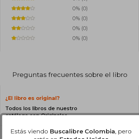
0% (0)
0% (0)
0% (0)
0% (0)
Preguntas frecuentes sobre el libro
¿El libro es original?
Todos los libros de nuestro
catálogo son Originales.
Estás viendo
Buscalibre Colombia
, pero
¿En qué Idioma está escrito el