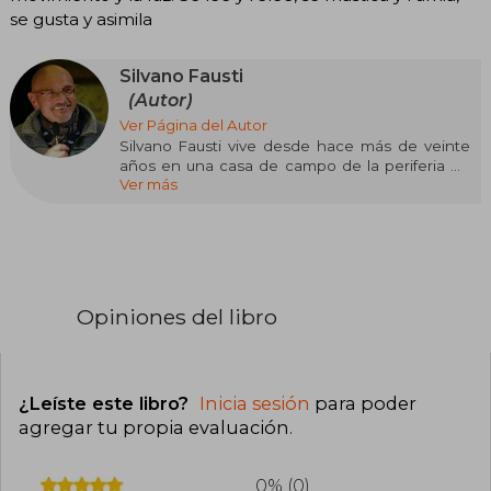
se gusta y asimila
Silvano Fausti
(Autor)
Ver Página del Autor
Silvano Fausti vive desde hace más de veinte
años en una casa de campo de la periferia de
Ver más
Milán con una comunidad de jesuitas
entregados al servicio de la Palabra. esta
comunidad se halla integrada, a su vez, en una
comunidad más amplia de familias abiertas a los
problemas de la marginación, tratando de
combinar experiencia de vida y reflexión
rigurosa.
Opiniones del libro
¿Leíste este libro?
Inicia sesión
para poder
agregar tu propia evaluación
.
0% (0)